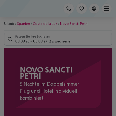
Urlaub
/
Spanien
/
Costa de la Luz
/
Novo Sancti Petri
Passen Sie Ihre Suche an
08.08.26
–
06.08.27
,
2 Erwachsene
NOVO SANCTI
PETRI
5 Nächte im Doppelzimmer
Flug und Hotel individuell
kombiniert