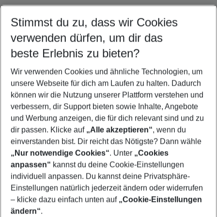
Stimmst du zu, dass wir Cookies
Quicklinks
verwenden dürfen, um dir das
beste Erlebnis zu bieten?
Familienurlaub Novo Sancti Petri
Wir verwenden Cookies und ähnliche Technologien, um
Frübucher Angebote Novo Sancti Petri für 2026
unsere Webseite für dich am Laufen zu halten. Dadurch
Flug & Hotel Novo Sancti Petri
können wir die Nutzung unserer Plattform verstehen und
verbessern, dir Support bieten sowie Inhalte, Angebote
Last Minute Novo Sancti Petri
und Werbung anzeigen, die für dich relevant sind und zu
Pauschalreisen Novo Sancti Petri
dir passen. Klicke auf
„Alle akzeptieren“
, wenn du
einverstanden bist. Dir reicht das Nötigste? Dann wähle
„Nur notwendige Cookies“
. Unter
„Cookies
anpassen“
kannst du deine Cookie-Einstellungen
Footer
Footer navigation
individuell anpassen. Du kannst deine Privatsphäre-
Über uns
Einstellungen natürlich jederzeit ändern oder widerrufen
AGB
– klicke dazu einfach unten auf
„Cookie-Einstellungen
Service & Hilfe
Bestpreisgarantie
ändern“
.