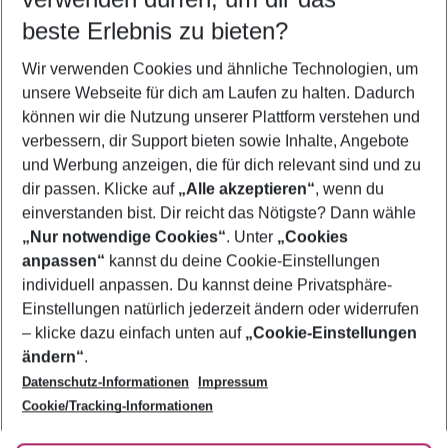
beste Erlebnis zu bieten?
Wir verwenden Cookies und ähnliche Technologien, um
Quicklinks
unsere Webseite für dich am Laufen zu halten. Dadurch
können wir die Nutzung unserer Plattform verstehen und
verbessern, dir Support bieten sowie Inhalte, Angebote
Flug & Hotel Seychellen
und Werbung anzeigen, die für dich relevant sind und zu
Pauschalreisen Seychellen
dir passen. Klicke auf
„Alle akzeptieren“
, wenn du
einverstanden bist. Dir reicht das Nötigste? Dann wähle
„Nur notwendige Cookies“
. Unter
„Cookies
anpassen“
kannst du deine Cookie-Einstellungen
Footer
Footer navigation
individuell anpassen. Du kannst deine Privatsphäre-
Über uns
Einstellungen natürlich jederzeit ändern oder widerrufen
AGB
– klicke dazu einfach unten auf
„Cookie-Einstellungen
Service & Hilfe
Bestpreisgarantie
ändern“
.
Datenschutz-Informationen
Impressum
Agenturbetreuung
Cookie-Einstellungen ändern
Folge uns
Barrierefreies Reisen
Cookie/Tracking-Informationen
Cookie-Richtlinie
Check-in
Datenschutz