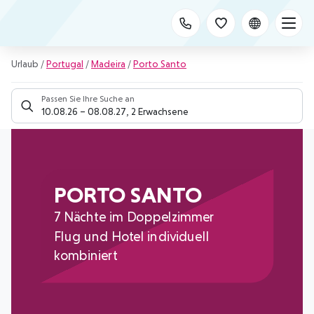
Urlaub
/
Portugal
/
Madeira
/
Porto Santo
Passen Sie Ihre Suche an
10.08.26
–
08.08.27
,
2 Erwachsene
PORTO SANTO
7 Nächte im Doppelzimmer
Flug und Hotel individuell
kombiniert