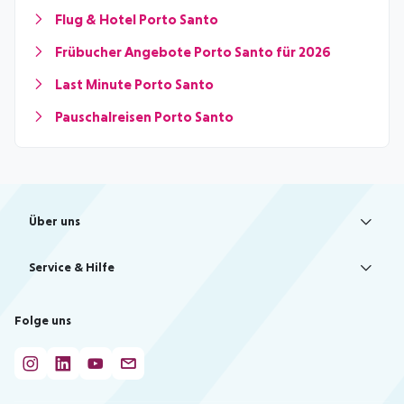
Flug & Hotel Porto Santo
Frübucher Angebote Porto Santo für 2026
Last Minute Porto Santo
Pauschalreisen Porto Santo
Footer
Footer navigation
Über uns
AGB
Service & Hilfe
Bestpreisgarantie
Agenturbetreuung
Cookie-Einstellungen ändern
Folge uns
Barrierefreies Reisen
Cookie-Richtlinie
Check-in
Datenschutz
FAQ
Fakten
HanseMerkur Reiseversicherung
Flexibel buchen