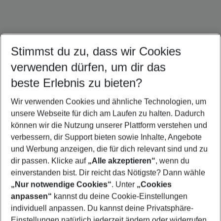
Stimmst du zu, dass wir Cookies
Malediven Urlaub
Seychellen Urlaub
Sri Lanka Urlaub
verwenden dürfen, um dir das
beste Erlebnis zu bieten?
Wir verwenden Cookies und ähnliche Technologien, um
Quicklinks
unsere Webseite für dich am Laufen zu halten. Dadurch
können wir die Nutzung unserer Plattform verstehen und
verbessern, dir Support bieten sowie Inhalte, Angebote
Pauschalreisen Mauritius
und Werbung anzeigen, die für dich relevant sind und zu
Flug & Hotel Mauritius
dir passen. Klicke auf
„Alle akzeptieren“
, wenn du
einverstanden bist. Dir reicht das Nötigste? Dann wähle
„Nur notwendige Cookies“
. Unter
„Cookies
anpassen“
kannst du deine Cookie-Einstellungen
Footer
Footer navigation
individuell anpassen. Du kannst deine Privatsphäre-
Über uns
Einstellungen natürlich jederzeit ändern oder widerrufen