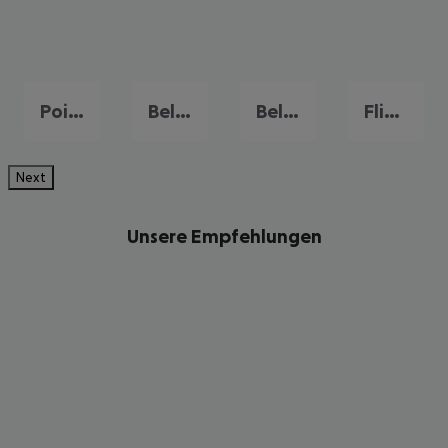
Pointe aux Piments
Bel Ombre
Belle Mare
Flic en Flac
Next
Unsere Empfehlungen