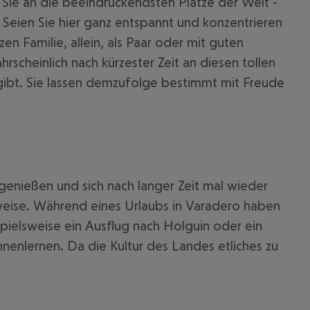
Sie an die beeindruckendsten Plätze der Welt -
 Seien Sie hier ganz entspannt und konzentrieren
en Familie, allein, als Paar oder mit guten
rscheinlich nach kürzester Zeit an diesen tollen
gibt. Sie lassen demzufolge bestimmt mit Freude
genießen und sich nach langer Zeit mal wieder
 akzeptieren
weise. Während eines Urlaubs in Varadero haben
ispielsweise ein Ausflug nach Holguin oder ein
nenlernen. Da die Kultur des Landes etliches zu