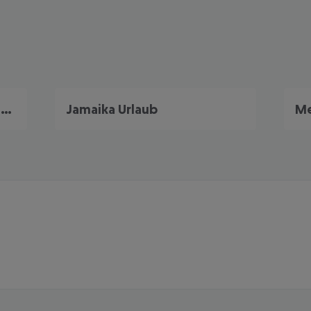
Dominikanische Republik Urlaub
Jamaika Urlaub
Me