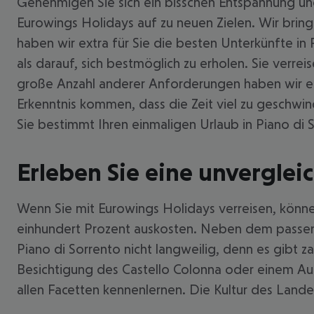
Genehmigen Sie sich ein bisschen Entspannung und
Eurowings Holidays auf zu neuen Zielen. Wir brin
haben wir extra für Sie die besten Unterkünfte in 
als darauf, sich bestmöglich zu erholen. Sie verre
große Anzahl anderer Anforderungen haben wir ent
Erkenntnis kommen, dass die Zeit viel zu geschwi
Sie bestimmt Ihren einmaligen Urlaub in Piano di 
Erleben Sie eine unvergleic
Wenn Sie mit Eurowings Holidays verreisen, können
einhundert Prozent auskosten. Neben dem passend
Piano di Sorrento nicht langweilig, denn es gibt 
Besichtigung des Castello Colonna oder einem Aus
allen Facetten kennenlernen. Die Kultur des Landes