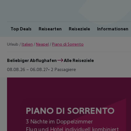
Top Deals
Reisearten
Reiseziele
Informationen
Urlaub
/
Italien
/
Neapel
/
Piano di Sorrento
Beliebiger Abflughafen
Alle Reiseziele
08.08.26
–
06.08.27
2 Passagiere
PIANO DI SORRENTO
3 Nächte im Doppelzimmer
Flug und Hotel individuell kombiniert