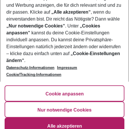
und Werbung anzeigen, die für dich relevant sind und zu
Frübucher Angebote Ischia für 2026
dir passen. Klicke auf
„Alle akzeptieren“
, wenn du
einverstanden bist. Dir reicht das Nötigste? Dann wähle
„Nur notwendige Cookies“
. Unter
„Cookies
anpassen“
kannst du deine Cookie-Einstellungen
Footer
Footer navigation
individuell anpassen. Du kannst deine Privatsphäre-
Über uns
Einstellungen natürlich jederzeit ändern oder widerrufen
AGB
– klicke dazu einfach unten auf
„Cookie-Einstellungen
Service & Hilfe
Bestpreisgarantie
ändern“
.
Datenschutz-Informationen
Impressum
Agenturbetreuung
Cookie-Einstellungen ändern
Folge uns
Barrierefreies Reisen
Cookie/Tracking-Informationen
Cookie-Richtlinie
Check-in
Datenschutz
FAQ
Fakten
Cookie anpassen
HanseMerkur Reiseversicherung
Flexibel buchen
Hilfe & Kontakt
Impressum
Newsletter
Nur notwendige Cookies
Ergebnisse filtern
Alle akzeptieren