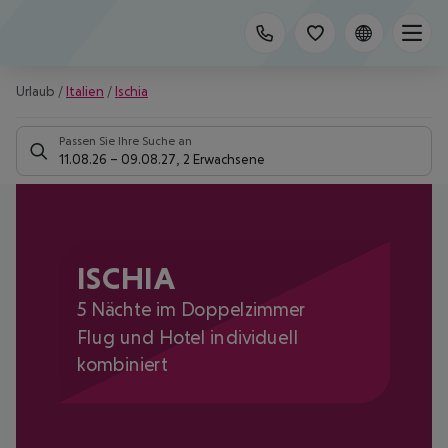
Urlaub
/
Italien
/
Ischia
Passen Sie Ihre Suche an
11.08.26
–
09.08.27
,
2 Erwachsene
ISCHIA
5 Nächte im Doppelzimmer
Flug und Hotel individuell
kombiniert