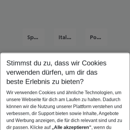
Spanien Urlaub
Italien Urlaub
Portugal Urlaub
Stimmst du zu, dass wir Cookies
Quicklinks
verwenden dürfen, um dir das
beste Erlebnis zu bieten?
Last Minute Korsika
Wir verwenden Cookies und ähnliche Technologien, um
Familienurlaub Korsika
unsere Webseite für dich am Laufen zu halten. Dadurch
Flug & Hotel Korsika
können wir die Nutzung unserer Plattform verstehen und
verbessern, dir Support bieten sowie Inhalte, Angebote
Frübucher Angebote Korsika für 2026
und Werbung anzeigen, die für dich relevant sind und zu
Pauschalreisen Korsika
dir passen. Klicke auf
„Alle akzeptieren“
, wenn du