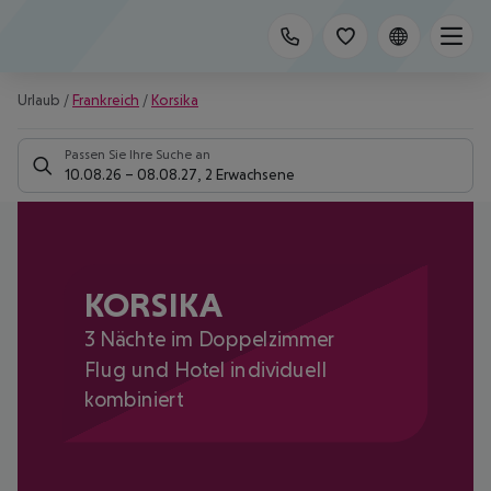
Urlaub
/
Frankreich
/
Korsika
Passen Sie Ihre Suche an
10.08.26
–
08.08.27
,
2 Erwachsene
KORSIKA
3 Nächte im Doppelzimmer
Flug und Hotel individuell
kombiniert