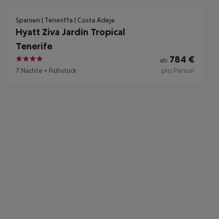
Spanien | Teneriffa | Costa Adeje
Hyatt Ziva Jardín Tropical
Tenerife
784
€
ab
4
7 Nächte
+
Frühstück
pro Person