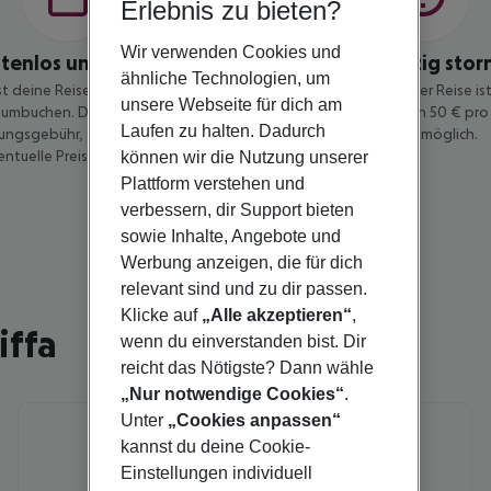
Erlebnis zu bieten?
Wir verwenden Cookies und
stenlos umbuchen
Kostengünstig stor
ähnliche Technologien, um
t deine Reise bis 14 Tage vor
Eine Stornierung deiner Reise is
unsere Webseite für dich am
umbuchen. Dabei zahlst du keine
vor Reisebeginn gegen 50 € pro 
Laufen zu halten. Dadurch
ngsgebühr, sondern nur die
Jahren) möglich.
entuelle Preisdifferenz.
können wir die Nutzung unserer
Plattform verstehen und
verbessern, dir Support bieten
sowie Inhalte, Angebote und
Werbung anzeigen, die für dich
relevant sind und zu dir passen.
Klicke auf
„Alle akzeptieren“
,
iffa
wenn du einverstanden bist. Dir
reicht das Nötigste? Dann wähle
„Nur notwendige Cookies“
.
Unter
„Cookies anpassen“
kannst du deine Cookie-
Einstellungen individuell