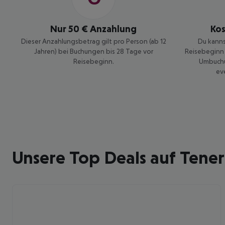
schönsten Flug &
Hotel-Deals und erlebe
Nur 50 € Anzahlung
Ko
die Kanaren pauschal
Dieser Anzahlungsbetrag gilt pro Person (ab 12
Du kanns
entspannt
Jahren) bei Buchungen bis 28 Tage vor
Reisebeginn 
Reisebeginn.
Umbuchu
ev
Unsere Top Deals auf Tener