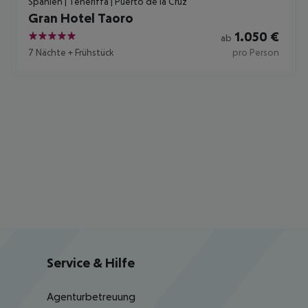
Spanien | Teneriffa | Puerto de la Cruz
Gran Hotel Taoro
1.050
€
ab
5
7 Nächte
+
Frühstück
pro Person
Service & Hilfe
Agenturbetreuung