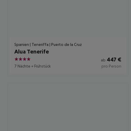
Spanien | Teneriffa | Puerto de la Cruz
Alua Tenerife
447
€
ab
4
7 Nächte
+
Frühstück
pro Person