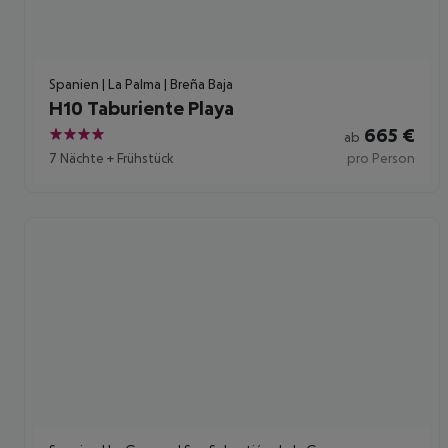
Spanien | La Palma | Breña Baja
H10 Taburiente Playa
665
€
ab
4
7 Nächte
+
Frühstück
pro Person