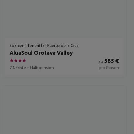
Spanien | Teneriffa | Puerto de la Cruz
AluaSoul Orotava Valley
585
€
ab
4
7 Nächte
+
Halbpension
pro Person
 akzeptieren