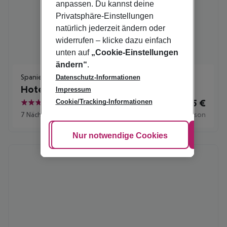
anpassen. Du kannst deine
Privatsphäre-Einstellungen
natürlich jederzeit ändern oder
widerrufen – klicke dazu einfach
unten auf
„Cookie-Einstellungen
ändern“
.
Spanien | Teneriffa | Puerto de la Cruz
Datenschutz-Informationen
Hotel Puerto Palace
Impressum
545
€
Cookie/Tracking-Informationen
ab
4
7 Nächte
+
Frühstück
pro Person
Cookie anpassen
Nur notwendige Cookies
Alle