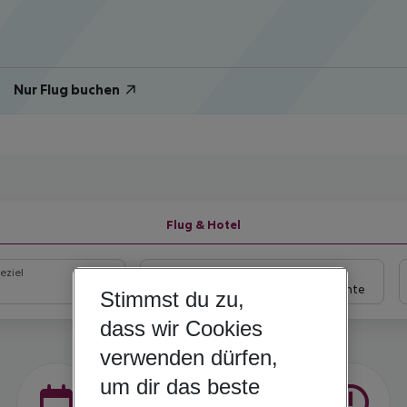
Nur Flug buchen
Flug & Hotel
eziel
Wähle deinen Reisezeitraum
09.08.26
–
07.08.27
5-8 Nächte
Stimmst du zu,
dass wir Cookies
verwenden dürfen,
um dir das beste