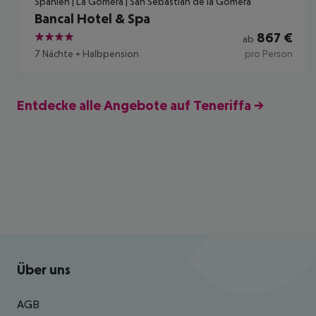
Spanien | La Gomera | San Sebastián de la Gomera
Bancal Hotel & Spa
867
€
ab
4
7 Nächte
+
Halbpension
pro Person
Entdecke alle Angebote auf Teneriffa
→
Footer
Footer navigation
Über uns
AGB