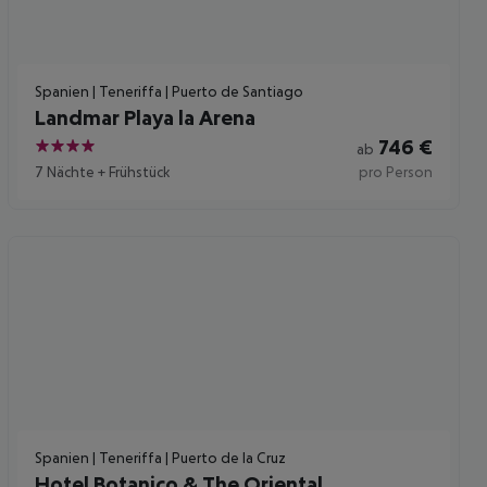
Spanien | Teneriffa | Puerto de Santiago
Landmar Playa la Arena
746
€
ab
4
7 Nächte
+
Frühstück
pro Person
Spanien | Teneriffa | Puerto de la Cruz
Hotel Botanico & The Oriental