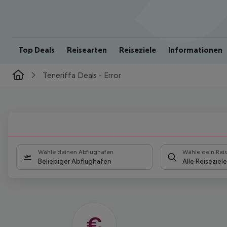
Top Deals
Reisearten
Reiseziele
Informationen
Teneriffa Deals - Error
DEIN
TRAUMURLAUB
Wähle deinen Abflughafen
Wähle dein Reis
AUF
Beliebiger Abflughafen
Alle Reiseziele
TENERIFFA
Entdecke unsere