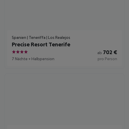
Spanien | Teneriffa | Los Realejos
Precise Resort Tenerife
702
€
ab
4
7 Nächte
+
Halbpension
pro Person