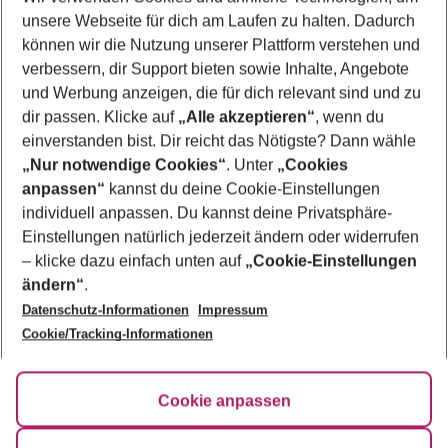
unsere Webseite für dich am Laufen zu halten. Dadurch
Entdecke alle Angebote auf Teneriffa
→
können wir die Nutzung unserer Plattform verstehen und
verbessern, dir Support bieten sowie Inhalte, Angebote
und Werbung anzeigen, die für dich relevant sind und zu
dir passen. Klicke auf
„Alle akzeptieren“
, wenn du
einverstanden bist. Dir reicht das Nötigste? Dann wähle
„Nur notwendige Cookies“
. Unter
„Cookies
anpassen“
kannst du deine Cookie-Einstellungen
Footer
Footer navigation
individuell anpassen. Du kannst deine Privatsphäre-
Über uns
Einstellungen natürlich jederzeit ändern oder widerrufen
AGB
– klicke dazu einfach unten auf
„Cookie-Einstellungen
Service & Hilfe
Bestpreisgarantie
ändern“
.
Datenschutz-Informationen
Impressum
Agenturbetreuung
Cookie-Einstellungen ändern
Folge uns
Barrierefreies Reisen
Cookie/Tracking-Informationen
Cookie-Richtlinie
Check-in
Datenschutz
FAQ
Fakten
Cookie anpassen
HanseMerkur Reiseversicherung
Flexibel buchen
Hilfe & Kontakt
Impressum