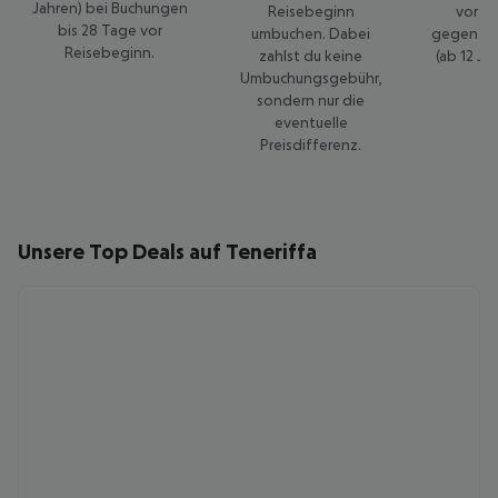
Jahren) bei Buchungen
Reisebeginn
vor R
bis 28 Tage vor
umbuchen. Dabei
gegen 50
Reisebeginn.
zahlst du keine
(ab 12 Ja
Umbuchungsgebühr,
sondern nur die
eventuelle
Preisdifferenz.
Unsere Top Deals auf Teneriffa