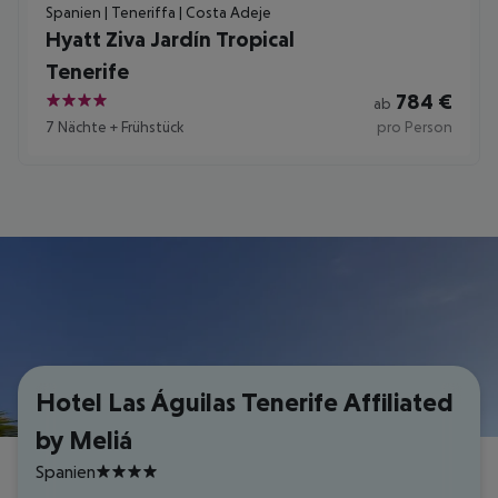
Spanien | Teneriffa | Costa Adeje
Hyatt Ziva Jardín Tropical
Tenerife
784
€
ab
4
7 Nächte
+
Frühstück
pro Person
Hotel Las Águilas Tenerife Affiliated
by Meliá
Spanien
4