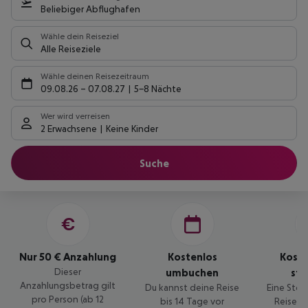
Beliebiger Abflughafen
Wähle dein Reiseziel
Alle Reiseziele
Wähle deinen Reisezeitraum
09.08.26
–
07.08.27
5-8 Nächte
Wer wird verreisen
2 Erwachsene
Keine Kinder
Suche
Nur 50 € Anzahlung
Kostenlos
Kost
Dieser
umbuchen
sto
Anzahlungsbetrag gilt
Du kannst deine Reise
Eine Stor
pro Person (ab 12
bis 14 Tage vor
Reise is