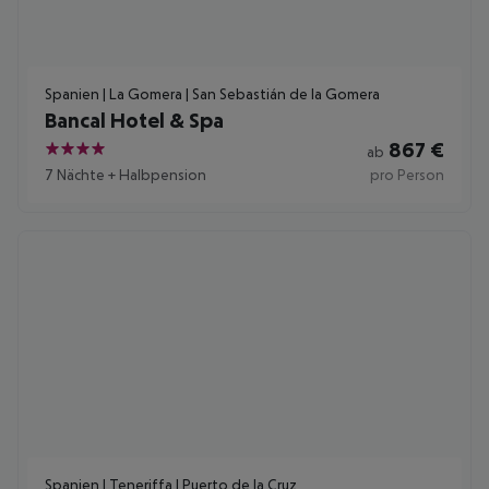
Spanien | La Gomera | San Sebastián de la Gomera
Bancal Hotel & Spa
867
€
ab
4
7 Nächte
+
Halbpension
pro Person
Spanien | Teneriffa | Puerto de la Cruz