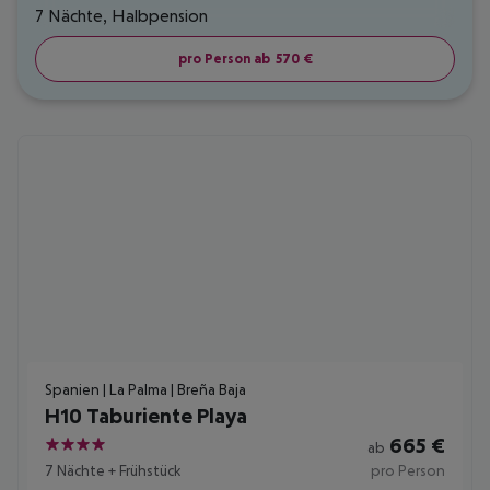
7 Nächte
,
Halbpension
pro Person ab
570
€
Spanien | La Palma | Breña Baja
H10 Taburiente Playa
665
€
ab
4
7 Nächte
+
Frühstück
pro Person