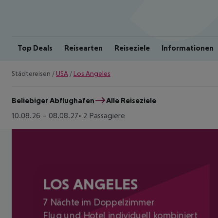
Top Deals
Reisearten
Reiseziele
Informationen
Städtereisen
/
USA
/
Los Angeles
Beliebiger Abflughafen
Alle Reiseziele
10.08.26
–
08.08.27
2 Passagiere
LOS ANGELES
7 Nächte im Doppelzimmer
Flug und Hotel individuell kombiniert