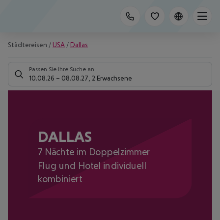
Städtereisen
/
USA
/
Dallas
Passen Sie Ihre Suche an
10.08.26
–
08.08.27
,
2 Erwachsene
DALLAS
7 Nächte im Doppelzimmer
Flug und Hotel individuell
kombiniert