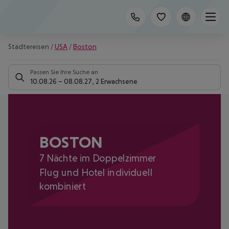
Städtereisen
/
USA
/
Boston
Passen Sie Ihre Suche an
10.08.26
–
08.08.27
,
2 Erwachsene
BOSTON
7 Nächte im Doppelzimmer
Flug und Hotel individuell
kombiniert