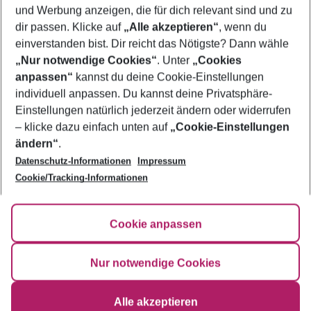
und Werbung anzeigen, die für dich relevant sind und zu
Pauschalreisen Boston
dir passen. Klicke auf
„Alle akzeptieren“
, wenn du
einverstanden bist. Dir reicht das Nötigste? Dann wähle
„Nur notwendige Cookies“
. Unter
„Cookies
anpassen“
kannst du deine Cookie-Einstellungen
Footer
Footer navigation
individuell anpassen. Du kannst deine Privatsphäre-
Über uns
Einstellungen natürlich jederzeit ändern oder widerrufen
AGB
– klicke dazu einfach unten auf
„Cookie-Einstellungen
Service & Hilfe
Bestpreisgarantie
ändern“
.
Datenschutz-Informationen
Impressum
Agenturbetreuung
Cookie-Einstellungen ändern
Folge uns
Barrierefreies Reisen
Cookie/Tracking-Informationen
Cookie-Richtlinie
Check-in
Datenschutz
FAQ
Fakten
Cookie anpassen
HanseMerkur Reiseversicherung
Flexibel buchen
Hilfe & Kontakt
Impressum
Newsletter
Nur notwendige Cookies
Ergebnisse filtern
Alle akzeptieren
©
2026
Eurowings