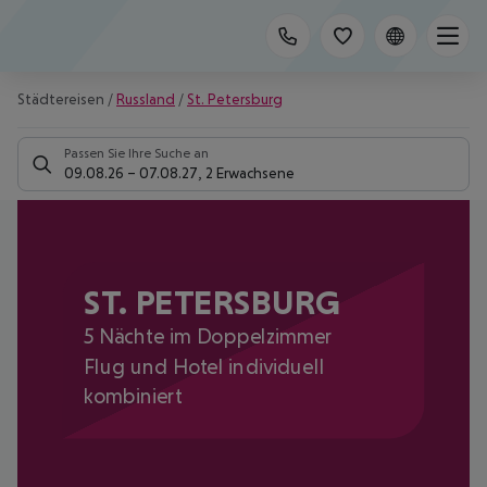
Städtereisen
/
Russland
/
St. Petersburg
Passen Sie Ihre Suche an
09.08.26
–
07.08.27
,
2 Erwachsene
ST. PETERSBURG
5 Nächte im Doppelzimmer
Flug und Hotel individuell
kombiniert