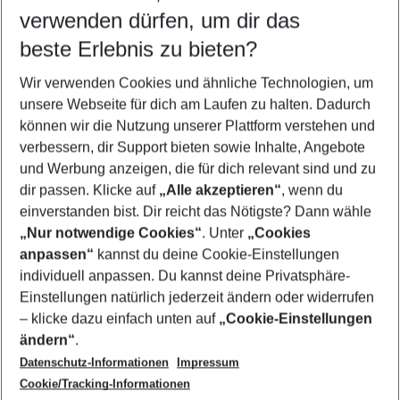
verwenden dürfen, um dir das
Finnland Urlaub
Polen Urlaub
Tschechien Urlaub
beste Erlebnis zu bieten?
Wir verwenden Cookies und ähnliche Technologien, um
unsere Webseite für dich am Laufen zu halten. Dadurch
können wir die Nutzung unserer Plattform verstehen und
Quicklinks
verbessern, dir Support bieten sowie Inhalte, Angebote
und Werbung anzeigen, die für dich relevant sind und zu
Pauschalreisen St. Petersburg
dir passen. Klicke auf
„Alle akzeptieren“
, wenn du
einverstanden bist. Dir reicht das Nötigste? Dann wähle
„Nur notwendige Cookies“
. Unter
„Cookies
anpassen“
kannst du deine Cookie-Einstellungen
Footer
Footer navigation
individuell anpassen. Du kannst deine Privatsphäre-
Über uns
Einstellungen natürlich jederzeit ändern oder widerrufen
AGB
– klicke dazu einfach unten auf
„Cookie-Einstellungen
Service & Hilfe
Bestpreisgarantie
ändern“
.
Datenschutz-Informationen
Impressum
Agenturbetreuung
Cookie-Einstellungen ändern
Folge uns
Barrierefreies Reisen
Cookie/Tracking-Informationen
Cookie-Richtlinie