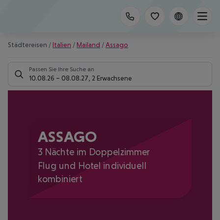
Städtereisen
/
Italien
/
Mailand
/
Assago
Passen Sie Ihre Suche an
10.08.26
–
08.08.27
,
2 Erwachsene
ASSAGO
3 Nächte im Doppelzimmer
Flug und Hotel individuell
kombiniert