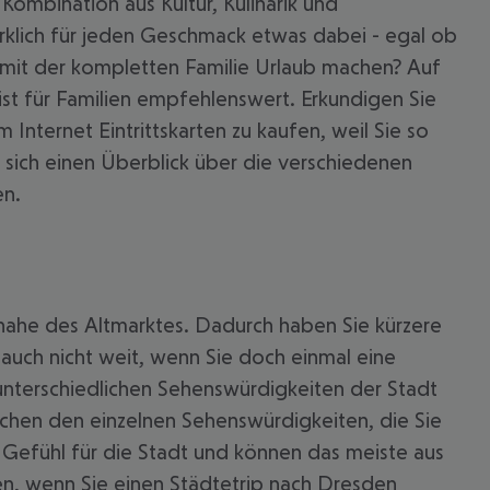
ombination aus Kultur, Kulinarik und
rklich für jeden Geschmack etwas dabei - egal ob
en mit der kompletten Familie Urlaub machen? Auf
st für Familien empfehlenswert. Erkundigen Sie
Internet Eintrittskarten zu kaufen, weil Sie so
e sich einen Überblick über die verschiedenen
en.
 akzeptieren
 nahe des Altmarktes. Dadurch haben Sie kürzere
auch nicht weit, wenn Sie doch einmal eine
unterschiedlichen Sehenswürdigkeiten der Stadt
schen den einzelnen Sehenswürdigkeiten, die Sie
 Gefühl für die Stadt und können das meiste aus
sen, wenn Sie einen Städtetrip nach Dresden