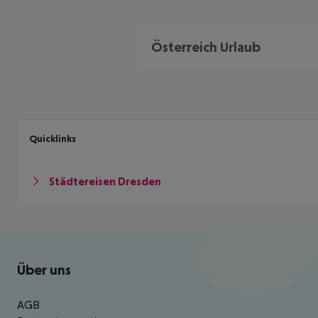
Österreich Urlaub
Quicklinks
Städtereisen Dresden
Footer
Footer navigation
Über uns
AGB