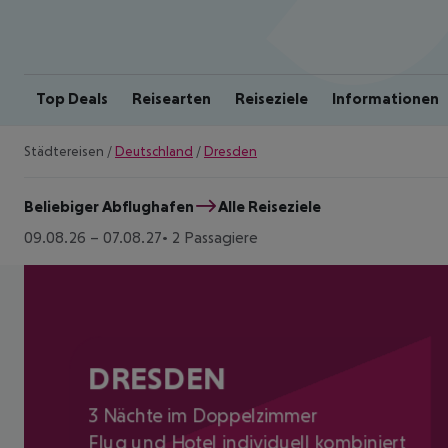
Top Deals
Reisearten
Reiseziele
Informationen
Städtereisen
/
Deutschland
/
Dresden
Beliebiger Abflughafen
Alle Reiseziele
09.08.26
–
07.08.27
2 Passagiere
DRESDEN
3 Nächte im Doppelzimmer
Flug und Hotel individuell kombiniert