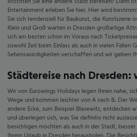
Möchten Sie eine andere Stadt bereisen? Dann ist 
Entertainment erleben Sie hier. Hier wird bestim
Sie sich tendenziell für Baukunst, die Kunstszene
Klein und Groß warten in Dresden großartige Attr
sich am besten schon im Voraus nach Ticketpreisen 
sowohl Zeit beim Einlass als auch in vielen Fälle
Sehenswürdigkeiten verschaffen und wir geben Ihn
Städtereise nach Dresden: 
Wir von Eurowings Holidays legen Ihnen nahe, sic
Wege und kommen leichter von A nach B. Der Weg z
andere Ecke, zum Beispiel Blasewitz, entdecken w
und überlegen sich, was Sie definitiv nicht ausla
besichtigen möchten als auch in der Stadt, besse
Ihrem Urlaub in Dresden herausholen. Die Besichti