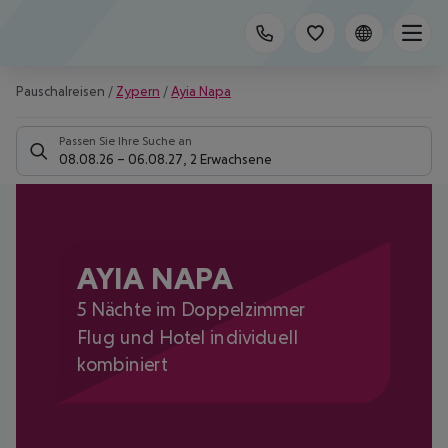
Pauschalreisen
/
Zypern
/
Ayia Napa
Passen Sie Ihre Suche an
08.08.26
–
06.08.27
,
2 Erwachsene
AYIA NAPA
5 Nächte im Doppelzimmer
Flug und Hotel individuell
kombiniert