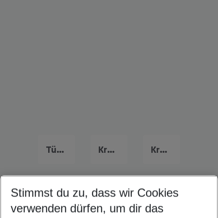
Türkei Urlaub
Kreta Urlaub
Kroatien Urlaub
Stimmst du zu, dass wir Cookies
Quicklinks
verwenden dürfen, um dir das