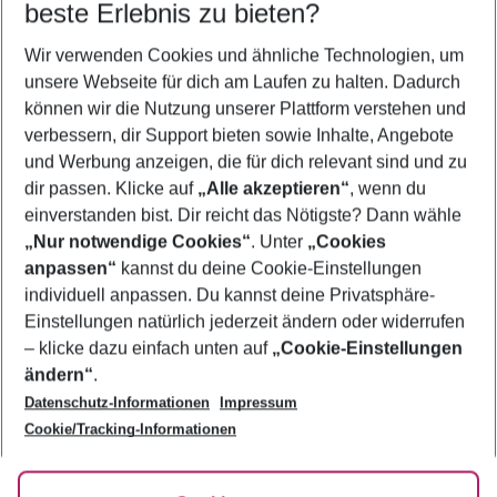
beste Erlebnis zu bieten?
Familienurlaub Ayia Napa
Wir verwenden Cookies und ähnliche Technologien, um
Urlaub Ayia Napa
unsere Webseite für dich am Laufen zu halten. Dadurch
Flug & Hotel Ayia Napa
können wir die Nutzung unserer Plattform verstehen und
verbessern, dir Support bieten sowie Inhalte, Angebote
Frübucher Angebote Ayia Napa für 2026
und Werbung anzeigen, die für dich relevant sind und zu
Last Minute Ayia Napa
dir passen. Klicke auf
„Alle akzeptieren“
, wenn du
einverstanden bist. Dir reicht das Nötigste? Dann wähle
„Nur notwendige Cookies“
. Unter
„Cookies
anpassen“
kannst du deine Cookie-Einstellungen
Footer
Footer navigation
individuell anpassen. Du kannst deine Privatsphäre-
Über uns
Einstellungen natürlich jederzeit ändern oder widerrufen
AGB
– klicke dazu einfach unten auf
„Cookie-Einstellungen
Service & Hilfe
Bestpreisgarantie
ändern“
.
Datenschutz-Informationen
Impressum
Agenturbetreuung
Cookie-Einstellungen ändern
Folge uns
Barrierefreies Reisen
Cookie/Tracking-Informationen
Cookie-Richtlinie
Check-in
Datenschutz
FAQ
Fakten