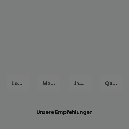
Long Island
Manhattan
Jamaica
Queens
Unsere Empfehlungen