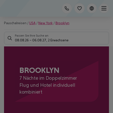
Pauschalreisen
/
USA
/
New York
/
Brooklyn
Passen Sie Ihre Suche an
08.08.26
–
06.08.27
,
2 Erwachsene
BROOKLYN
7 Nächte im Doppelzimmer
Flug und Hotel individuell
kombiniert