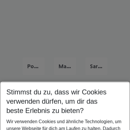
Portugal Urlaub
Malta Urlaub
Sardinien Urlaub
Stimmst du zu, dass wir Cookies
Quicklinks
verwenden dürfen, um dir das
beste Erlebnis zu bieten?
Familienurlaub Menorca
Wir verwenden Cookies und ähnliche Technologien, um
Frübucher Angebote Menorca für 2026
unsere Webseite für dich am Laufen zu halten. Dadurch