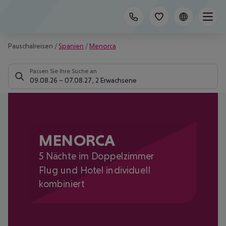
Pauschalreisen
/
Spanien
/
Menorca
Passen Sie Ihre Suche an
09.08.26
–
07.08.27
,
2 Erwachsene
MENORCA
5 Nächte im Doppelzimmer
Flug und Hotel individuell
kombiniert