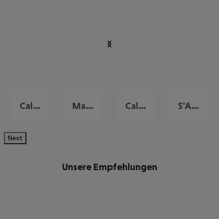
Cala'n Bosch
Mahon
Cala Galdana
S'Algar
Next
Unsere Empfehlungen