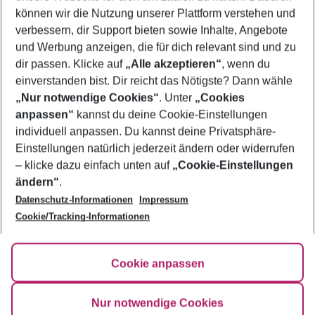
Last Minute Menorca
können wir die Nutzung unserer Plattform verstehen und
verbessern, dir Support bieten sowie Inhalte, Angebote
Urlaub Menorca
und Werbung anzeigen, die für dich relevant sind und zu
Flug & Hotel Menorca
dir passen. Klicke auf
„Alle akzeptieren“
, wenn du
einverstanden bist. Dir reicht das Nötigste? Dann wähle
„Nur notwendige Cookies“
. Unter
„Cookies
anpassen“
kannst du deine Cookie-Einstellungen
Footer
Footer navigation
individuell anpassen. Du kannst deine Privatsphäre-
Über uns
Einstellungen natürlich jederzeit ändern oder widerrufen
AGB
– klicke dazu einfach unten auf
„Cookie-Einstellungen
Service & Hilfe
Bestpreisgarantie
ändern“
.
Datenschutz-Informationen
Impressum
Agenturbetreuung
Cookie-Einstellungen ändern
Folge uns
Barrierefreies Reisen
Cookie/Tracking-Informationen
Cookie-Richtlinie
Check-in
Datenschutz
FAQ
Fakten
Cookie anpassen
HanseMerkur Reiseversicherung
Flexibel buchen
Hilfe & Kontakt
Impressum
Newsletter
Nur notwendige Cookies