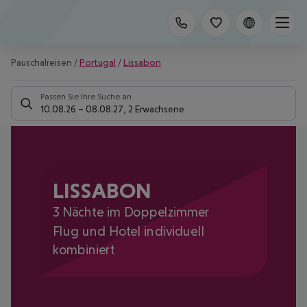
Pauschalreisen
/
Portugal
/
Lissabon
Passen Sie Ihre Suche an
10.08.26
–
08.08.27
,
2 Erwachsene
LISSABON
3 Nächte im Doppelzimmer
Flug und Hotel individuell
kombiniert