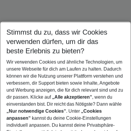
Stimmst du zu, dass wir Cookies
verwenden dürfen, um dir das
Mallorca Urlaub
Ibiza Urlaub
Sardinien Urlaub
beste Erlebnis zu bieten?
Wir verwenden Cookies und ähnliche Technologien, um
unsere Webseite für dich am Laufen zu halten. Dadurch
können wir die Nutzung unserer Plattform verstehen und
Quicklinks
verbessern, dir Support bieten sowie Inhalte, Angebote
und Werbung anzeigen, die für dich relevant sind und zu
Städtereisen Lissabon
dir passen. Klicke auf
„Alle akzeptieren“
, wenn du
einverstanden bist. Dir reicht das Nötigste? Dann wähle
„Nur notwendige Cookies“
. Unter
„Cookies
anpassen“
kannst du deine Cookie-Einstellungen
Footer
Footer navigation
individuell anpassen. Du kannst deine Privatsphäre-
Über uns