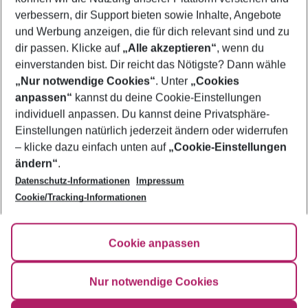
verbessern, dir Support bieten sowie Inhalte, Angebote
Frübucher Angebote Sölden für 2026
und Werbung anzeigen, die für dich relevant sind und zu
Urlaub Sölden
dir passen. Klicke auf
„Alle akzeptieren“
, wenn du
einverstanden bist. Dir reicht das Nötigste? Dann wähle
„Nur notwendige Cookies“
. Unter
„Cookies
anpassen“
kannst du deine Cookie-Einstellungen
Footer
Footer navigation
individuell anpassen. Du kannst deine Privatsphäre-
Über uns
Einstellungen natürlich jederzeit ändern oder widerrufen
AGB
– klicke dazu einfach unten auf
„Cookie-Einstellungen
Service & Hilfe
Bestpreisgarantie
ändern“
.
Datenschutz-Informationen
Impressum
Agenturbetreuung
Cookie-Einstellungen ändern
Folge uns
Barrierefreies Reisen
Cookie/Tracking-Informationen
Cookie-Richtlinie
Check-in
Datenschutz
FAQ
Fakten
Cookie anpassen
HanseMerkur Reiseversicherung
Flexibel buchen
Hilfe & Kontakt
Impressum
Newsletter
Nur notwendige Cookies