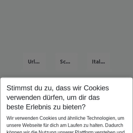
Urlaub Deutschland
Schweiz Urlaub
Italien Urlaub
Stimmst du zu, dass wir Cookies
Quicklinks
verwenden dürfen, um dir das
beste Erlebnis zu bieten?
Familienurlaub Sölden
Wir verwenden Cookies und ähnliche Technologien, um
Flug & Hotel Sölden
unsere Webseite für dich am Laufen zu halten. Dadurch
Last Minute Sölden
können wir die Nutzung unserer Plattform verstehen und