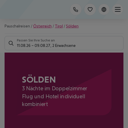
Pauschalreisen
/
Österreich
/
Tirol
/
Sölden
Passen Sie Ihre Suche an
11.08.26
–
09.08.27
,
2 Erwachsene
SÖLDEN
3 Nächte im Doppelzimmer
Flug und Hotel individuell
kombiniert