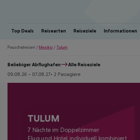
Top Deals
Reisearten
Reiseziele
Informationen
Pauschalreisen
/
Mexiko
/
Tulum
Beliebiger Abflughafen
Alle Reiseziele
09.08.26
–
07.08.27
2 Passagiere
TULUM
7 Nächte im Doppelzimmer
Flug und Hotel individuell kombiniert