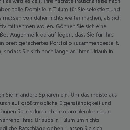
all wird es Zeit, Ihre nächste Pauschalreise nach
en tolle Domizile in Tulum für Sie selektiert und
 müssen von daher nichts weiter machen, als sich
itiv mitnehmen wollen. Gönnen Sie sich eine
oßes Augenmerk darauf legen, dass Sie für Ihre
ein breit gefächertes Portfolio zusammengestellt.
 sodass Sie sich noch lange an Ihren Urlaub in
 akzeptieren
hen Sie in andere Sphären ein! Um das meiste aus
adurch auf größtmögliche Eigenständigkeit und
 können Sie dadurch ebenso problemlos einen
während Ihres Urlaubs in Tulum um nichts
dliche Ratschläge geben. Lassen Sie sich