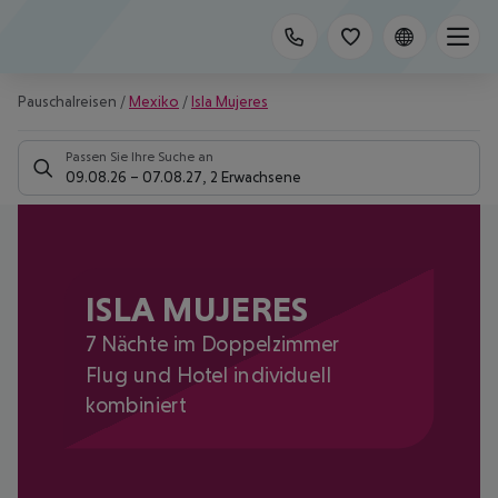
Pauschalreisen
/
Mexiko
/
Isla Mujeres
Passen Sie Ihre Suche an
09.08.26
–
07.08.27
,
2 Erwachsene
ISLA MUJERES
7 Nächte im Doppelzimmer
Flug und Hotel individuell
kombiniert