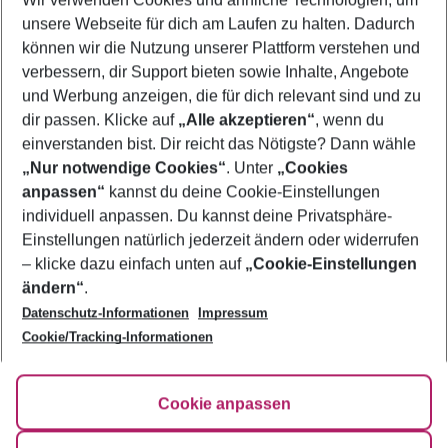
Quicklinks
unsere Webseite für dich am Laufen zu halten. Dadurch
können wir die Nutzung unserer Plattform verstehen und
verbessern, dir Support bieten sowie Inhalte, Angebote
Flug & Hotel Isla Mujeres
und Werbung anzeigen, die für dich relevant sind und zu
Urlaub Isla Mujeres
dir passen. Klicke auf
„Alle akzeptieren“
, wenn du
einverstanden bist. Dir reicht das Nötigste? Dann wähle
„Nur notwendige Cookies“
. Unter
„Cookies
anpassen“
kannst du deine Cookie-Einstellungen
Footer
Footer navigation
individuell anpassen. Du kannst deine Privatsphäre-
Über uns
Einstellungen natürlich jederzeit ändern oder widerrufen
AGB
– klicke dazu einfach unten auf
„Cookie-Einstellungen
Service & Hilfe
Bestpreisgarantie
ändern“
.
Datenschutz-Informationen
Impressum
Agenturbetreuung
Cookie-Einstellungen ändern
Folge uns
Barrierefreies Reisen
Cookie/Tracking-Informationen
Cookie-Richtlinie
Check-in
Datenschutz
FAQ
Fakten
Cookie anpassen
HanseMerkur Reiseversicherung
Flexibel buchen
Hilfe & Kontakt
Impressum