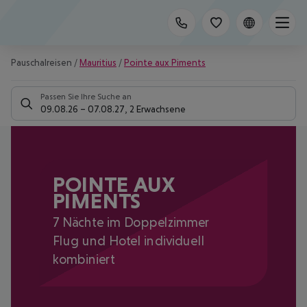
Pauschalreisen
/
Mauritius
/
Pointe aux Piments
Passen Sie Ihre Suche an
09.08.26
–
07.08.27
,
2 Erwachsene
POINTE AUX
PIMENTS
7 Nächte im Doppelzimmer
Flug und Hotel individuell
kombiniert