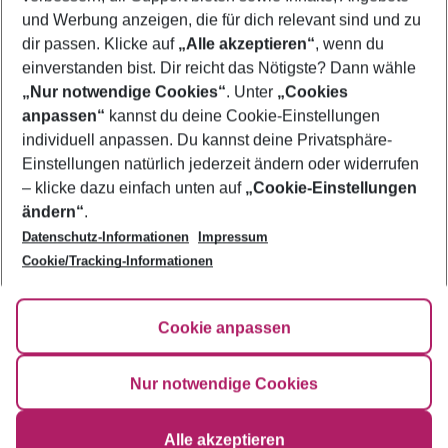
und Werbung anzeigen, die für dich relevant sind und zu
Flug & Hotel Pointe aux Piments
dir passen. Klicke auf
„Alle akzeptieren“
, wenn du
einverstanden bist. Dir reicht das Nötigste? Dann wähle
„Nur notwendige Cookies“
. Unter
„Cookies
anpassen“
kannst du deine Cookie-Einstellungen
Footer
Footer navigation
individuell anpassen. Du kannst deine Privatsphäre-
Über uns
Einstellungen natürlich jederzeit ändern oder widerrufen
AGB
– klicke dazu einfach unten auf
„Cookie-Einstellungen
Service & Hilfe
Bestpreisgarantie
ändern“
.
Datenschutz-Informationen
Impressum
Agenturbetreuung
Cookie-Einstellungen ändern
Folge uns
Barrierefreies Reisen
Cookie/Tracking-Informationen
Cookie-Richtlinie
Check-in
Datenschutz
FAQ
Fakten
Cookie anpassen
HanseMerkur Reiseversicherung
Flexibel buchen
Hilfe & Kontakt
Impressum
Newsletter
Nur notwendige Cookies
Ergebnisse filtern
Alle akzeptieren