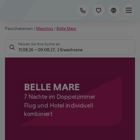
Pauschalreisen
/
Mauritius
/
Belle Mare
Passen Sie Ihre Suche an
11.08.26
–
09.08.27
,
2 Erwachsene
BELLE MARE
7 Nächte im Doppelzimmer
Flug und Hotel individuell
kombiniert