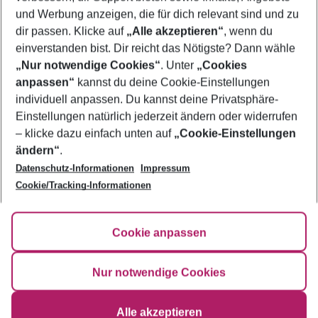
und Werbung anzeigen, die für dich relevant sind und zu
Urlaub Belle Mare
dir passen. Klicke auf
„Alle akzeptieren“
, wenn du
einverstanden bist. Dir reicht das Nötigste? Dann wähle
„Nur notwendige Cookies“
. Unter
„Cookies
anpassen“
kannst du deine Cookie-Einstellungen
Footer
Footer navigation
individuell anpassen. Du kannst deine Privatsphäre-
Über uns
Einstellungen natürlich jederzeit ändern oder widerrufen
AGB
– klicke dazu einfach unten auf
„Cookie-Einstellungen
Service & Hilfe
Bestpreisgarantie
ändern“
.
Datenschutz-Informationen
Impressum
Agenturbetreuung
Cookie-Einstellungen ändern
Folge uns
Barrierefreies Reisen
Cookie/Tracking-Informationen
Cookie-Richtlinie
Check-in
Datenschutz
FAQ
Fakten
Cookie anpassen
HanseMerkur Reiseversicherung
Flexibel buchen
Hilfe & Kontakt
Impressum
Newsletter
Nur notwendige Cookies
Ergebnisse filtern
Alle akzeptieren