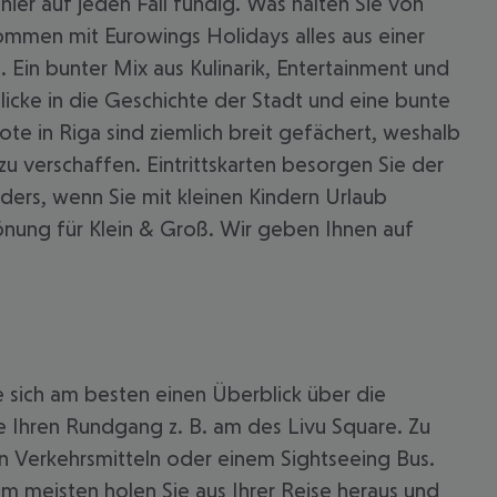
er auf jeden Fall fündig. Was halten Sie von
ommen mit Eurowings Holidays alles aus einer
 Ein bunter Mix aus Kulinarik, Entertainment und
licke in die Geschichte der Stadt und eine bunte
ote in Riga sind ziemlich breit gefächert, weshalb
 zu verschaffen. Eintrittskarten besorgen Sie der
nders, wenn Sie mit kleinen Kindern Urlaub
önung für Klein & Groß. Wir geben Ihnen auf
 akzeptieren
ie sich am besten einen Überblick über die
e Ihren Rundgang z. B. am des Livu Square. Zu
n Verkehrsmitteln oder einem Sightseeing Bus.
Am meisten holen Sie aus Ihrer Reise heraus und