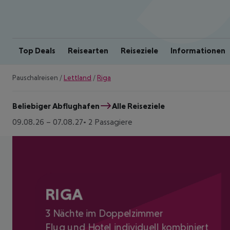
Top Deals
Reisearten
Reiseziele
Informationen
Pauschalreisen
/
Lettland
/
Riga
Beliebiger Abflughafen
Alle Reiseziele
09.08.26
–
07.08.27
2 Passagiere
RIGA
3 Nächte im Doppelzimmer
Flug und Hotel individuell kombiniert