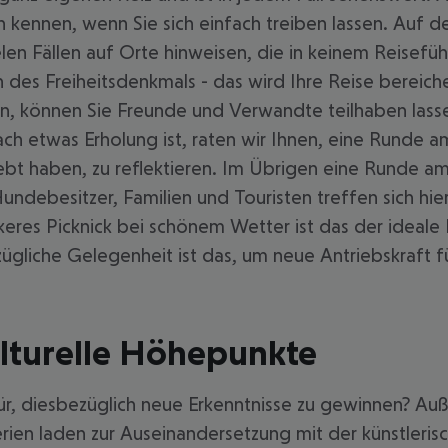
 kennen, wenn Sie sich einfach treiben lassen. Auf d
len Fällen auf Orte hinweisen, die in keinem Reisefüh
des Freiheitsdenkmals - das wird Ihre Reise bereicher
en, können Sie Freunde und Verwandte teilhaben lasse
ch etwas Erholung ist, raten wir Ihnen, eine Runde a
lebt haben, zu reflektieren. Im Übrigen eine Runde a
ndebesitzer, Familien und Touristen treffen sich hi
eres Picknick bei schönem Wetter ist das der ideale Pl
rzügliche Gelegenheit ist das, um neue Antriebskraft 
ulturelle Höhepunkte
dafür, diesbezüglich neue Erkenntnisse zu gewinnen? A
erien laden zur Auseinandersetzung mit der künstleris