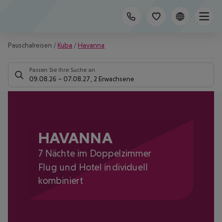
Pauschalreisen
/
Kuba
/
Havanna
Passen Sie Ihre Suche an
09.08.26
–
07.08.27
,
2 Erwachsene
HAVANNA
7 Nächte im Doppelzimmer
Flug und Hotel individuell
kombiniert