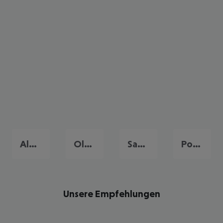
Alghero
Olbia
Santa Margherita di Pula
Porto Cervo
Unsere Empfehlungen