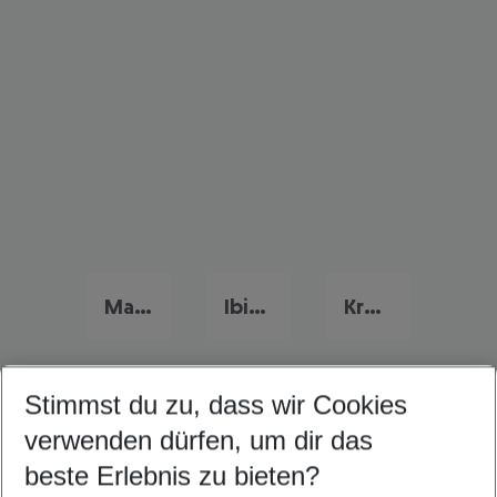
Mallorca Urlaub
Ibiza Urlaub
Kroatien Urlaub
Stimmst du zu, dass wir Cookies
Quicklinks
verwenden dürfen, um dir das
beste Erlebnis zu bieten?
Familienurlaub Cagliari