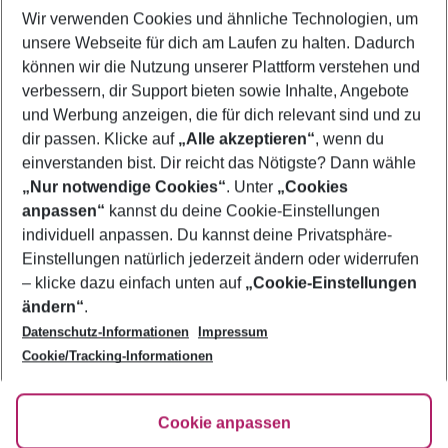
Wir verwenden Cookies und ähnliche Technologien, um
Frübucher Angebote Cagliari für 2026
unsere Webseite für dich am Laufen zu halten. Dadurch
Flug & Hotel Cagliari
können wir die Nutzung unserer Plattform verstehen und
verbessern, dir Support bieten sowie Inhalte, Angebote
Last Minute Cagliari
und Werbung anzeigen, die für dich relevant sind und zu
Urlaub Cagliari
dir passen. Klicke auf
„Alle akzeptieren“
, wenn du
einverstanden bist. Dir reicht das Nötigste? Dann wähle
„Nur notwendige Cookies“
. Unter
„Cookies
anpassen“
kannst du deine Cookie-Einstellungen
Footer
Footer navigation
individuell anpassen. Du kannst deine Privatsphäre-
Über uns
Einstellungen natürlich jederzeit ändern oder widerrufen
AGB
– klicke dazu einfach unten auf
„Cookie-Einstellungen
Service & Hilfe
Bestpreisgarantie
ändern“
.
Datenschutz-Informationen
Impressum
Agenturbetreuung
Cookie-Einstellungen ändern
Folge uns
Barrierefreies Reisen
Cookie/Tracking-Informationen
Cookie-Richtlinie
Check-in
Datenschutz
FAQ
Fakten
Cookie anpassen
HanseMerkur Reiseversicherung
Flexibel buchen