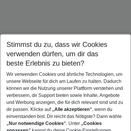
Stimmst du zu, dass wir Cookies
verwenden dürfen, um dir das
Mallorca Urlaub
Ibiza Urlaub
Kroatien Urlaub
beste Erlebnis zu bieten?
Wir verwenden Cookies und ähnliche Technologien, um
unsere Webseite für dich am Laufen zu halten. Dadurch
können wir die Nutzung unserer Plattform verstehen und
Quicklinks
verbessern, dir Support bieten sowie Inhalte, Angebote
und Werbung anzeigen, die für dich relevant sind und zu
Städtereisen Florenz
dir passen. Klicke auf
„Alle akzeptieren“
, wenn du
einverstanden bist. Dir reicht das Nötigste? Dann wähle
„Nur notwendige Cookies“
. Unter
„Cookies
anpassen“
kannst du deine Cookie-Einstellungen