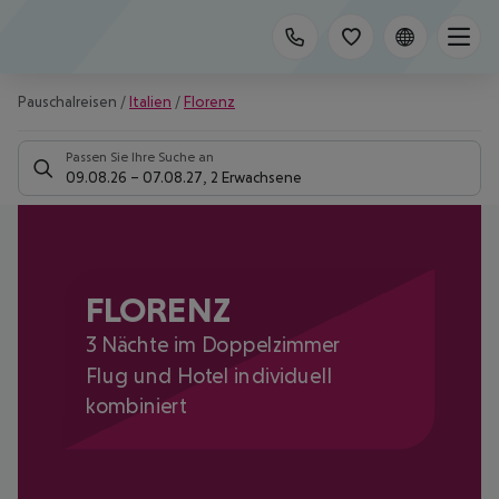
Pauschalreisen
/
Italien
/
Florenz
Passen Sie Ihre Suche an
09.08.26
–
07.08.27
,
2 Erwachsene
FLORENZ
3 Nächte im Doppelzimmer
Flug und Hotel individuell
kombiniert