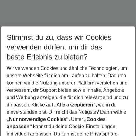
Stimmst du zu, dass wir Cookies
verwenden dürfen, um dir das
Mallorca Urlaub
Ibiza Urlaub
Kroatien Urlaub
beste Erlebnis zu bieten?
Wir verwenden Cookies und ähnliche Technologien, um
unsere Webseite für dich am Laufen zu halten. Dadurch
können wir die Nutzung unserer Plattform verstehen und
Quicklinks
verbessern, dir Support bieten sowie Inhalte, Angebote
und Werbung anzeigen, die für dich relevant sind und zu
Städtereisen Bologna
dir passen. Klicke auf
„Alle akzeptieren“
, wenn du
einverstanden bist. Dir reicht das Nötigste? Dann wähle
„Nur notwendige Cookies“
. Unter
„Cookies
anpassen“
kannst du deine Cookie-Einstellungen
Footer
Footer navigation
individuell anpassen. Du kannst deine Privatsphäre-