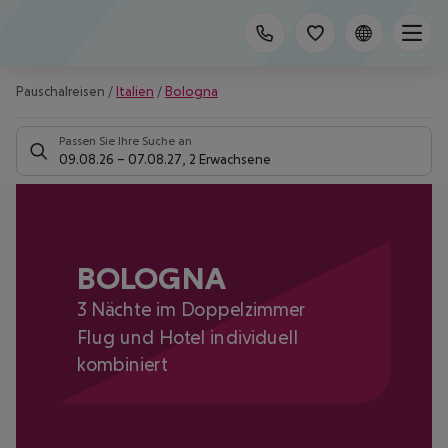
Pauschalreisen
/
Italien
/
Bologna
Passen Sie Ihre Suche an
09.08.26
–
07.08.27
,
2 Erwachsene
BOLOGNA
3 Nächte im Doppelzimmer
Flug und Hotel individuell
kombiniert