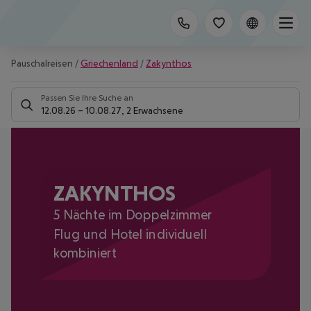
Pauschalreisen
/
Griechenland
/
Zakynthos
Passen Sie Ihre Suche an
12.08.26
–
10.08.27
,
2 Erwachsene
ZAKYNTHOS
5 Nächte im Doppelzimmer
Flug und Hotel individuell
kombiniert