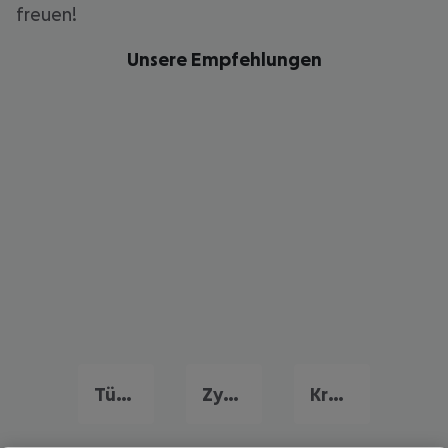
freuen!
Unsere Empfehlungen
Türkei Urlaub
Zypern Urlaub
Kroatien Urlaub