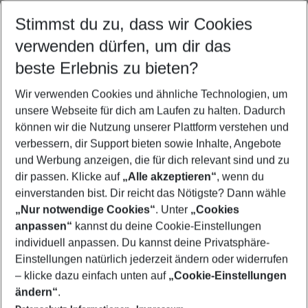
Stimmst du zu, dass wir Cookies
Quicklinks
verwenden dürfen, um dir das
beste Erlebnis zu bieten?
Familienurlaub Zakynthos
Wir verwenden Cookies und ähnliche Technologien, um
Urlaub Zakynthos
unsere Webseite für dich am Laufen zu halten. Dadurch
Frübucher Angebote Zakynthos für 2026
können wir die Nutzung unserer Plattform verstehen und
verbessern, dir Support bieten sowie Inhalte, Angebote
Flug & Hotel Zakynthos
und Werbung anzeigen, die für dich relevant sind und zu
Last Minute Zakynthos
dir passen. Klicke auf
„Alle akzeptieren“
, wenn du
einverstanden bist. Dir reicht das Nötigste? Dann wähle
„Nur notwendige Cookies“
. Unter
„Cookies
anpassen“
kannst du deine Cookie-Einstellungen
Footer
Footer navigation
individuell anpassen. Du kannst deine Privatsphäre-
Über uns
Einstellungen natürlich jederzeit ändern oder widerrufen
AGB
– klicke dazu einfach unten auf
„Cookie-Einstellungen
Service & Hilfe
Bestpreisgarantie
ändern“
.