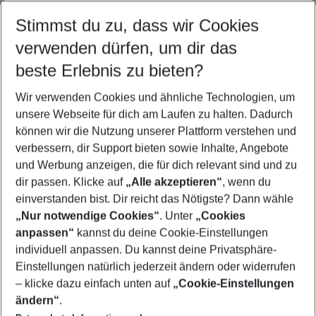
Stimmst du zu, dass wir Cookies
verwenden dürfen, um dir das
Spanien Urlaub
Italien Urlaub
Portugal Urlaub
beste Erlebnis zu bieten?
Wir verwenden Cookies und ähnliche Technologien, um
unsere Webseite für dich am Laufen zu halten. Dadurch
können wir die Nutzung unserer Plattform verstehen und
Quicklinks
verbessern, dir Support bieten sowie Inhalte, Angebote
und Werbung anzeigen, die für dich relevant sind und zu
Städtereisen Lyon
dir passen. Klicke auf
„Alle akzeptieren“
, wenn du
einverstanden bist. Dir reicht das Nötigste? Dann wähle
„Nur notwendige Cookies“
. Unter
„Cookies
anpassen“
kannst du deine Cookie-Einstellungen
Footer
Footer navigation
individuell anpassen. Du kannst deine Privatsphäre-
Über uns
Einstellungen natürlich jederzeit ändern oder widerrufen
AGB
– klicke dazu einfach unten auf
„Cookie-Einstellungen
Service & Hilfe
Bestpreisgarantie
ändern“
.