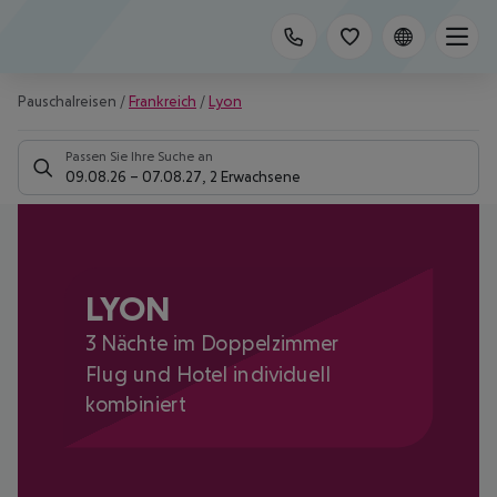
Pauschalreisen
/
Frankreich
/
Lyon
Passen Sie Ihre Suche an
09.08.26
–
07.08.27
,
2 Erwachsene
LYON
3 Nächte im Doppelzimmer
Flug und Hotel individuell
kombiniert