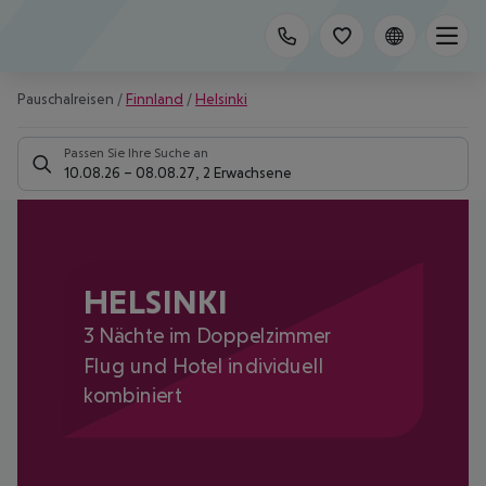
Pauschalreisen
/
Finnland
/
Helsinki
Passen Sie Ihre Suche an
10.08.26
–
08.08.27
,
2 Erwachsene
HELSINKI
3 Nächte im Doppelzimmer
Flug und Hotel individuell
kombiniert