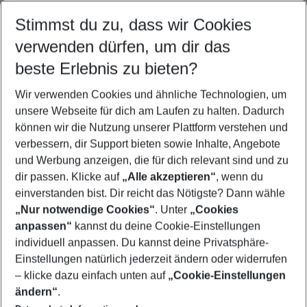
Stimmst du zu, dass wir Cookies
verwenden dürfen, um dir das
Island Urlaub
Dänemark Urlaub
Schweden Urlaub
beste Erlebnis zu bieten?
Wir verwenden Cookies und ähnliche Technologien, um
unsere Webseite für dich am Laufen zu halten. Dadurch
können wir die Nutzung unserer Plattform verstehen und
Quicklinks
verbessern, dir Support bieten sowie Inhalte, Angebote
und Werbung anzeigen, die für dich relevant sind und zu
Städtereisen Helsinki
dir passen. Klicke auf
„Alle akzeptieren“
, wenn du
einverstanden bist. Dir reicht das Nötigste? Dann wähle
„Nur notwendige Cookies“
. Unter
„Cookies
anpassen“
kannst du deine Cookie-Einstellungen
Footer
Footer navigation
individuell anpassen. Du kannst deine Privatsphäre-
Über uns
Einstellungen natürlich jederzeit ändern oder widerrufen
AGB
– klicke dazu einfach unten auf
„Cookie-Einstellungen
Service & Hilfe
Bestpreisgarantie
ändern“
.