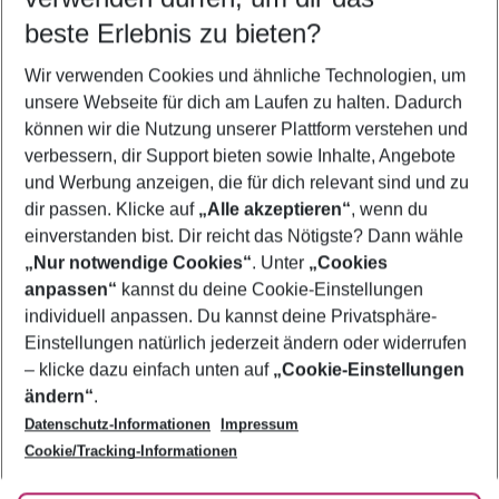
beste Erlebnis zu bieten?
Urlaub Belgien
Wir verwenden Cookies und ähnliche Technologien, um
Familienurlaub Belgien
unsere Webseite für dich am Laufen zu halten. Dadurch
Flug & Hotel Belgien
können wir die Nutzung unserer Plattform verstehen und
verbessern, dir Support bieten sowie Inhalte, Angebote
Frübucher Angebote Belgien für 2026
und Werbung anzeigen, die für dich relevant sind und zu
Last Minute Belgien
dir passen. Klicke auf
„Alle akzeptieren“
, wenn du
einverstanden bist. Dir reicht das Nötigste? Dann wähle
„Nur notwendige Cookies“
. Unter
„Cookies
anpassen“
kannst du deine Cookie-Einstellungen
Footer
Footer navigation
individuell anpassen. Du kannst deine Privatsphäre-
Über uns
Einstellungen natürlich jederzeit ändern oder widerrufen
AGB
– klicke dazu einfach unten auf
„Cookie-Einstellungen
Service & Hilfe
Bestpreisgarantie
ändern“
.
Datenschutz-Informationen
Impressum
Agenturbetreuung
Cookie-Einstellungen ändern
Folge uns
Barrierefreies Reisen
Cookie/Tracking-Informationen
Cookie-Richtlinie
Check-in
Datenschutz