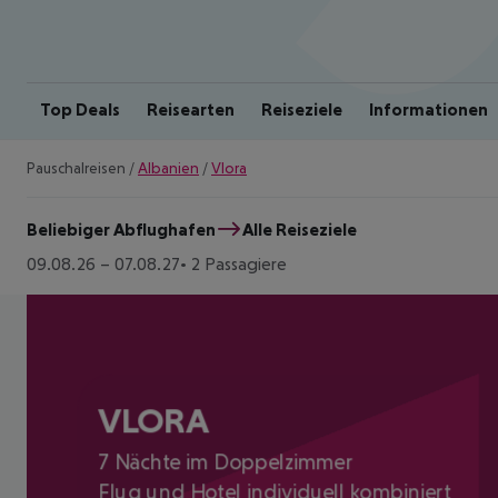
Top Deals
Reisearten
Reiseziele
Informationen
Pauschalreisen
/
Albanien
/
Vlora
Beliebiger Abflughafen
Alle Reiseziele
09.08.26
–
07.08.27
2 Passagiere
VLORA
7 Nächte im Doppelzimmer
Flug und Hotel individuell kombiniert