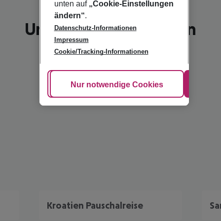
unten auf
„Cookie-Einstellungen
ändern“
.
Unsere Empfehlungen
Datenschutz-Informationen
Impressum
Cookie/Tracking-Informationen
Cookie anpassen
Nur notwendige Cookies
Alle
Kroatien Pauschalreise
Sa