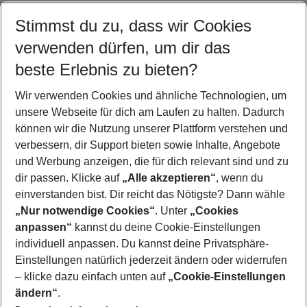
• sowie Informationen und Angebote von
unseren Partnern
zu
Stimmst du zu, dass wir Cookies
erhalten.
Deine Einwilligung bezieht sich auch auf die Verarbeitung deiner
verwenden dürfen, um dir das
personenbezogenen Daten zu diesem Zweck, einschließlich der
beste Erlebnis zu bieten?
Erhebung personenbezogener Daten während der Nutzung der
Informationen aus den E-Mail-Nachrichten (z. B. Öffnungen, Klicks und
Wir verwenden Cookies und ähnliche Technologien, um
Lesedauer) sowie der dort verlinkten Angebote, um individualisierte
unsere Webseite für dich am Laufen zu halten. Dadurch
Informationen bereitzustellen. Weitere Informationen zum
Datenschutz findest du
hier
. Deine Einwilligung kannst du jederzeit mit
können wir die Nutzung unserer Plattform verstehen und
Wirkung für die Zukunft gegenüber der Eurowings Holidays GmbH
verbessern, dir Support bieten sowie Inhalte, Angebote
per Klick auf den Abmelde-Link in jeder E-Mail widerrufen.
und Werbung anzeigen, die für dich relevant sind und zu
dir passen. Klicke auf
„Alle akzeptieren“
, wenn du
Diese Webseite wird durch Google reCAPTCHA geschützt. Bitte beachte die
Diese Website verwendet den Google ReCaptcha-
einverstanden bist. Dir reicht das Nötigste? Dann wähle
Datenschutzbestimmungen
sowie die
Nutzungsbedingungen
von Google.
Dienst. Ohne diesen Dienst funktionieren die Formulare
„Nur notwendige Cookies“
. Unter
„Cookies
nicht. Wenn Sie auf die Schaltfläche klicken, erklären Sie
anpassen“
kannst du deine Cookie-Einstellungen
sich mit der Nutzung des Dienstes einverstanden.
Footer
Footer navigation
individuell anpassen. Du kannst deine Privatsphäre-
Über uns
Google ReCaptcha-Zustimmung akzeptieren
Einstellungen natürlich jederzeit ändern oder widerrufen
AGB
– klicke dazu einfach unten auf
„Cookie-Einstellungen
Service & Hilfe
Bestpreisgarantie
ändern“
.