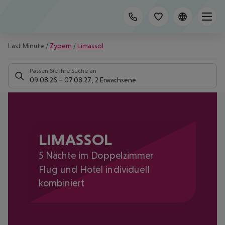
Last Minute
/
Zypern
/
Limassol
Passen Sie Ihre Suche an
09.08.26
–
07.08.27
,
2 Erwachsene
LIMASSOL
5 Nächte im Doppelzimmer
Flug und Hotel individuell
kombiniert