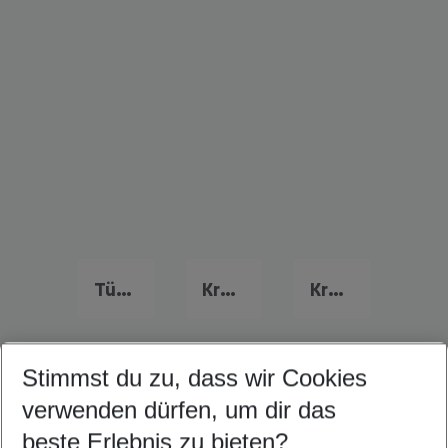
Türkei Urlaub
Kreta Last Minute
Kroatien Last Minute
Stimmst du zu, dass wir Cookies
Quicklinks
verwenden dürfen, um dir das
beste Erlebnis zu bieten?
Urlaub Limassol