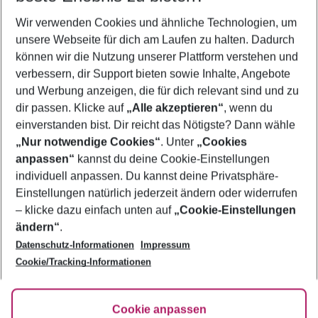
Wir verwenden Cookies und ähnliche Technologien, um
Flug & Hotel Limassol
unsere Webseite für dich am Laufen zu halten. Dadurch
Frübucher Angebote Limassol für 2026
können wir die Nutzung unserer Plattform verstehen und
verbessern, dir Support bieten sowie Inhalte, Angebote
Familienurlaub Limassol
und Werbung anzeigen, die für dich relevant sind und zu
Pauschalreisen Limassol
dir passen. Klicke auf
„Alle akzeptieren“
, wenn du
einverstanden bist. Dir reicht das Nötigste? Dann wähle
„Nur notwendige Cookies“
. Unter
„Cookies
anpassen“
kannst du deine Cookie-Einstellungen
Footer
Footer navigation
individuell anpassen. Du kannst deine Privatsphäre-
Über uns
Einstellungen natürlich jederzeit ändern oder widerrufen
AGB
– klicke dazu einfach unten auf
„Cookie-Einstellungen
Service & Hilfe
Bestpreisgarantie
ändern“
.
Datenschutz-Informationen
Impressum
Agenturbetreuung
Cookie-Einstellungen ändern
Folge uns
Barrierefreies Reisen
Cookie/Tracking-Informationen
Cookie-Richtlinie
Check-in
Datenschutz
FAQ
Fakten
Cookie anpassen
HanseMerkur Reiseversicherung
Flexibel buchen