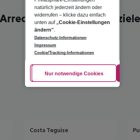
natürlich jederzeit ändern oder
Arrecife - schönste Reiseziel
widerrufen – klicke dazu einfach
unten auf
„Cookie-Einstellungen
ändern“
.
Datenschutz-Informationen
Impressum
Cookie/Tracking-Informationen
Cookie anpassen
Nur notwendige Cookies
Alle
Costa Teguise
Pu