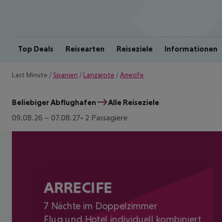
Top Deals
Reisearten
Reiseziele
Informationen
Last Minute
/
Spanien
/
Lanzarote
/
Arrecife
Beliebiger Abflughafen
Alle Reiseziele
09.08.26
–
07.08.27
2 Passagiere
ARRECIFE
7 Nächte im Doppelzimmer
Flug und Hotel individuell kombiniert