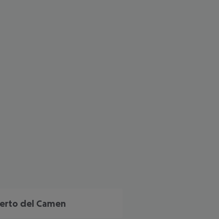
e
 akzeptieren
erto del Camen