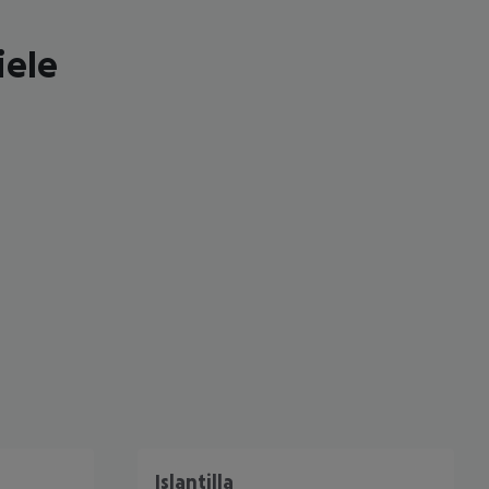
iele
 akzeptieren
Islantilla