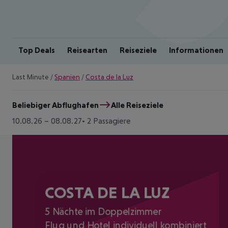
Top Deals
Reisearten
Reiseziele
Informationen
Last Minute
/
Spanien
/
Costa de la Luz
Beliebiger Abflughafen
Alle Reiseziele
10.08.26
–
08.08.27
2 Passagiere
COSTA DE LA LUZ
5 Nächte im Doppelzimmer
Flug und Hotel individuell kombiniert