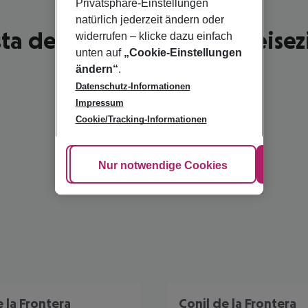
Privatsphäre-Einstellungen
natürlich jederzeit ändern oder
ta de la Luz - schönste Reisez
widerrufen – klicke dazu einfach
unten auf
„Cookie-Einstellungen
ändern“
.
Datenschutz-Informationen
Impressum
Cookie/Tracking-Informationen
Cookie anpassen
Nur notwendige Cookies
Alle
 la Frontera
Conil de la Frontera