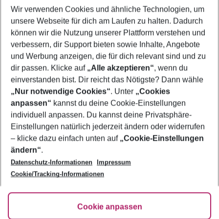
Wir verwenden Cookies und ähnliche Technologien, um
Familienurlaub Funchal
unsere Webseite für dich am Laufen zu halten. Dadurch
Flug & Hotel Funchal
können wir die Nutzung unserer Plattform verstehen und
verbessern, dir Support bieten sowie Inhalte, Angebote
Frübucher Angebote Funchal für 2026
und Werbung anzeigen, die für dich relevant sind und zu
Pauschalreisen Funchal
dir passen. Klicke auf
„Alle akzeptieren“
, wenn du
einverstanden bist. Dir reicht das Nötigste? Dann wähle
„Nur notwendige Cookies“
. Unter
„Cookies
anpassen“
kannst du deine Cookie-Einstellungen
Footer
Footer navigation
individuell anpassen. Du kannst deine Privatsphäre-
Über uns
Einstellungen natürlich jederzeit ändern oder widerrufen
AGB
– klicke dazu einfach unten auf
„Cookie-Einstellungen
Service & Hilfe
Bestpreisgarantie
ändern“
.
Datenschutz-Informationen
Impressum
Agenturbetreuung
Cookie-Einstellungen ändern
Folge uns
Barrierefreies Reisen
Cookie/Tracking-Informationen
Cookie-Richtlinie
Check-in
Datenschutz
FAQ
Fakten
Cookie anpassen
HanseMerkur Reiseversicherung
Flexibel buchen