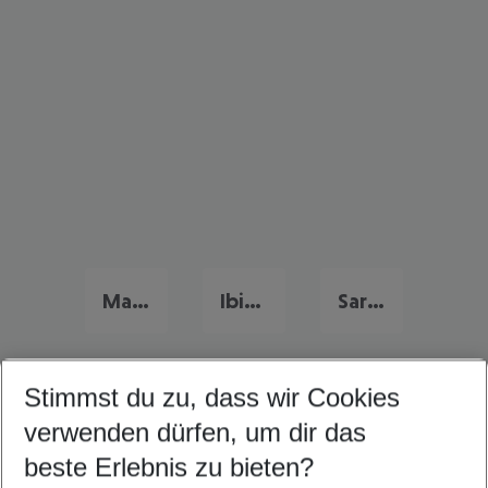
Mallorca Urlaub
Ibiza Last Minute
Sardinien Last Minute
Stimmst du zu, dass wir Cookies
Quicklinks
verwenden dürfen, um dir das
beste Erlebnis zu bieten?
Urlaub Funchal