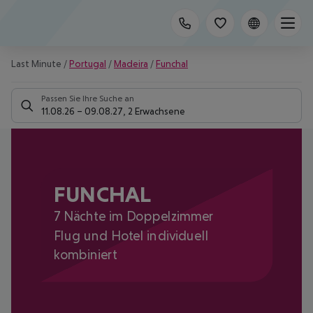
Last Minute
/
Portugal
/
Madeira
/
Funchal
Passen Sie Ihre Suche an
11.08.26
–
09.08.27
,
2 Erwachsene
FUNCHAL
7 Nächte im Doppelzimmer
Flug und Hotel individuell
kombiniert