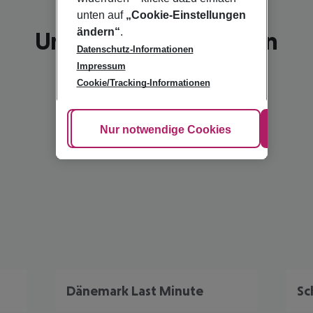
unten auf
„Cookie-Einstellungen
ändern“
.
Unsere Empfehlungen
Datenschutz-Informationen
Impressum
Cookie/Tracking-Informationen
Cookie anpassen
Nur notwendige Cookies
Alle
Dänemark Last Minute
Sc