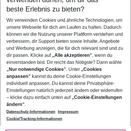
beste Erlebnis zu bieten?
Frübucher Angebote Kos für 2026
Wir verwenden Cookies und ähnliche Technologien, um
Familienurlaub Kos
unsere Webseite für dich am Laufen zu halten. Dadurch
Urlaub Kos
können wir die Nutzung unserer Plattform verstehen und
verbessern, dir Support bieten sowie Inhalte, Angebote
Flug & Hotel Kos
und Werbung anzeigen, die für dich relevant sind und zu
Pauschalreisen Kos
dir passen. Klicke auf
„Alle akzeptieren“
, wenn du
einverstanden bist. Dir reicht das Nötigste? Dann wähle
„Nur notwendige Cookies“
. Unter
„Cookies
anpassen“
kannst du deine Cookie-Einstellungen
Footer
Footer navigation
individuell anpassen. Du kannst deine Privatsphäre-
Über uns
Einstellungen natürlich jederzeit ändern oder widerrufen
AGB
– klicke dazu einfach unten auf
„Cookie-Einstellungen
Service & Hilfe
Bestpreisgarantie
ändern“
.
Datenschutz-Informationen
Impressum
Agenturbetreuung
Cookie-Einstellungen ändern
Folge uns
Barrierefreies Reisen
Cookie/Tracking-Informationen
Cookie-Richtlinie
Check-in
Datenschutz