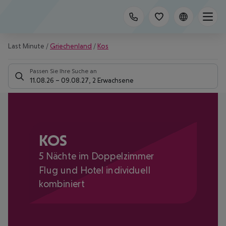
Last Minute
/
Griechenland
/
Kos
Passen Sie Ihre Suche an
11.08.26
–
09.08.27
,
2 Erwachsene
KOS
5 Nächte im Doppelzimmer
Flug und Hotel individuell
kombiniert