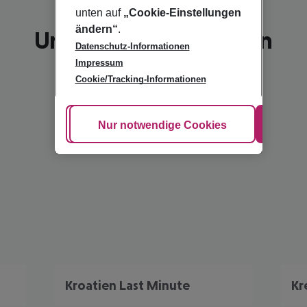
unten auf
„Cookie-Einstellungen
ändern“
.
Unsere Empfehlungen
Datenschutz-Informationen
Impressum
Cookie/Tracking-Informationen
Cookie anpassen
Nur notwendige Cookies
Alle
Kroatien Last Minute
Kr