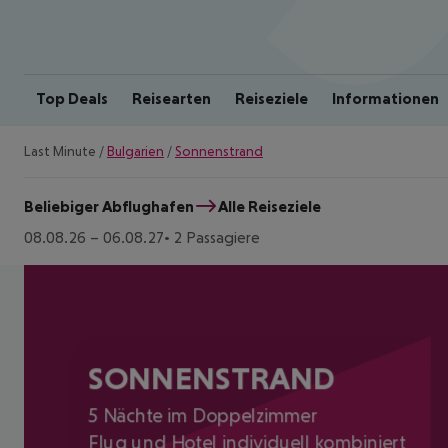
Top Deals
Reisearten
Reiseziele
Informationen
Last Minute
/
Bulgarien
/
Sonnenstrand
Beliebiger Abflughafen
Alle Reiseziele
08.08.26
–
06.08.27
2 Passagiere
SONNENSTRAND
5 Nächte im Doppelzimmer
Flug und Hotel individuell kombiniert