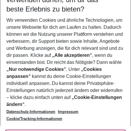
12.08.26
–
10.08.27
5-8 Nächte
beste Erlebnis zu bieten?
Wer wird verreisen
Wir verwenden Cookies und ähnliche Technologien, um
2 Erwachsene
Keine Kinder
unsere Webseite für dich am Laufen zu halten. Dadurch
können wir die Nutzung unserer Plattform verstehen und
Mehr Filter anzeigen
verbessern, dir Support bieten sowie Inhalte, Angebote
und Werbung anzeigen, die für dich relevant sind und zu
dir passen. Klicke auf
„Alle akzeptieren“
, wenn du
einverstanden bist. Dir reicht das Nötigste? Dann wähle
„Nur notwendige Cookies“
. Unter
„Cookies
anpassen“
kannst du deine Cookie-Einstellungen
Footer
Footer navigation
individuell anpassen. Du kannst deine Privatsphäre-
Über uns
Einstellungen natürlich jederzeit ändern oder widerrufen
AGB
– klicke dazu einfach unten auf
„Cookie-Einstellungen
Service & Hilfe
Bestpreisgarantie
ändern“
.
Datenschutz-Informationen
Impressum
Agenturbetreuung
Cookie-Einstellungen ändern
Folge uns
Barrierefreies Reisen
Cookie/Tracking-Informationen
Cookie-Richtlinie
Check-in
Datenschutz