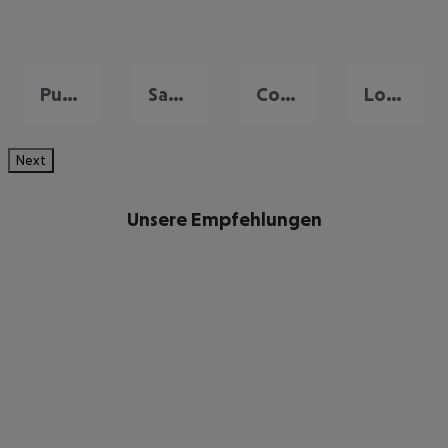
Puerto de la Cruz
San Miguel de Abona
Costa Adeje
Los Christianos
Next
Unsere Empfehlungen