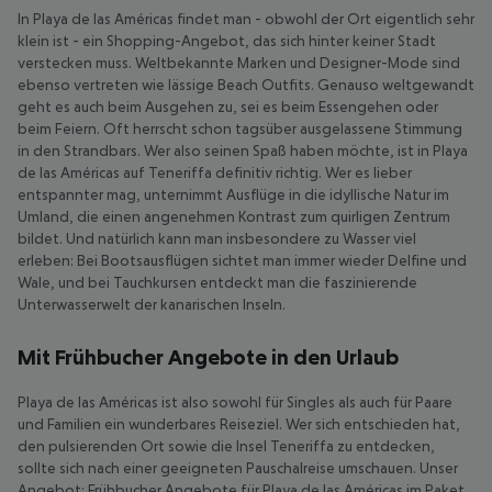
In Playa de las Américas findet man - obwohl der Ort eigentlich sehr
klein ist - ein Shopping-Angebot, das sich hinter keiner Stadt
verstecken muss. Weltbekannte Marken und Designer-Mode sind
ebenso vertreten wie lässige Beach Outfits. Genauso weltgewandt
geht es auch beim Ausgehen zu, sei es beim Essengehen oder
beim Feiern. Oft herrscht schon tagsüber ausgelassene Stimmung
in den Strandbars. Wer also seinen Spaß haben möchte, ist in Playa
de las Américas auf Teneriffa definitiv richtig. Wer es lieber
entspannter mag, unternimmt Ausflüge in die idyllische Natur im
Umland, die einen angenehmen Kontrast zum quirligen Zentrum
bildet. Und natürlich kann man insbesondere zu Wasser viel
erleben: Bei Bootsausflügen sichtet man immer wieder Delfine und
Wale, und bei Tauchkursen entdeckt man die faszinierende
Unterwasserwelt der kanarischen Inseln.
Mit Frühbucher Angebote in den Urlaub
Playa de las Américas ist also sowohl für Singles als auch für Paare
und Familien ein wunderbares Reiseziel. Wer sich entschieden hat,
den pulsierenden Ort sowie die Insel Teneriffa zu entdecken,
sollte sich nach einer geeigneten Pauschalreise umschauen. Unser
Angebot: Frühbucher Angebote für Playa de las Américas im Paket