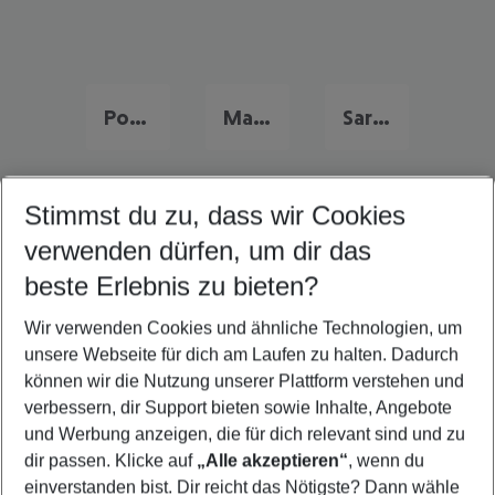
Portugal Frühbucher Angebote
Malta Flug & Hotel
Sardinien Flug & Hotel
Stimmst du zu, dass wir Cookies
Quicklinks
verwenden dürfen, um dir das
beste Erlebnis zu bieten?
Last Minute Playa de las Americas
Wir verwenden Cookies und ähnliche Technologien, um
Familienurlaub Playa de las Americas
unsere Webseite für dich am Laufen zu halten. Dadurch
Flug & Hotel Playa de las Americas
können wir die Nutzung unserer Plattform verstehen und
verbessern, dir Support bieten sowie Inhalte, Angebote
Pauschalreisen Playa de las Americas
und Werbung anzeigen, die für dich relevant sind und zu
Urlaub Playa de las Americas
dir passen. Klicke auf
„Alle akzeptieren“
, wenn du
einverstanden bist. Dir reicht das Nötigste? Dann wähle