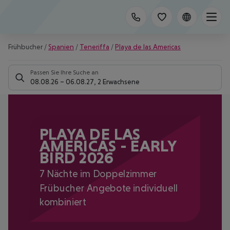
Frühbucher
/
Spanien
/
Teneriffa
/
Playa de las Americas
Passen Sie Ihre Suche an
08.08.26
–
06.08.27
,
2 Erwachsene
PLAYA DE LAS
AMERICAS - EARLY
BIRD 2026
7 Nächte im Doppelzimmer
Frübucher Angebote individuell
kombiniert