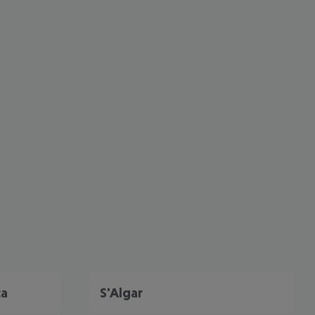
 akzeptieren
ca
S'Algar