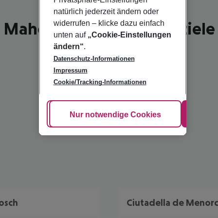
natürlich jederzeit ändern oder
Mahon - schönste Reiseziele
widerrufen – klicke dazu einfach
unten auf
„Cookie-Einstellungen
ändern“
.
Datenschutz-Informationen
Impressum
Cookie/Tracking-Informationen
Cookie anpassen
Nur notwendige Cookies
Alle
Bosch
Ciutadella de Menor