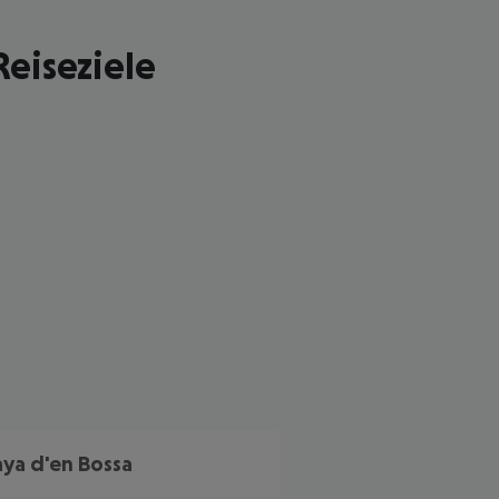
eiseziele
 akzeptieren
aya d'en Bossa