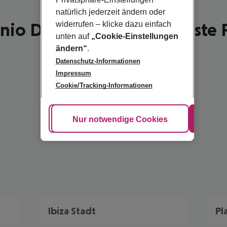
natürlich jederzeit ändern oder
nio De Portmany - schönste R
widerrufen – klicke dazu einfach
unten auf
„Cookie-Einstellungen
ändern“
.
Datenschutz-Informationen
Impressum
Cookie/Tracking-Informationen
Cookie anpassen
Nur notwendige Cookies
Alle
Ibiza Stadt
Pl