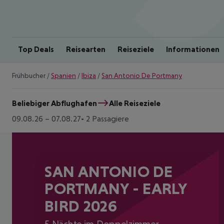
Top Deals
Reisearten
Reiseziele
Informationen
Frühbucher
/
Spanien
/
Ibiza
/
San Antonio De Portmany
Beliebiger Abflughafen
Alle Reiseziele
09.08.26
–
07.08.27
2 Passagiere
SAN ANTONIO DE
PORTMANY - EARLY
BIRD 2026