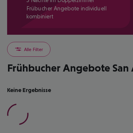
5 Nächte im Doppelzimmer
Frübucher Angebote individuell
kombiniert
Alle Filter
Frühbucher Angebote San 
Keine Ergebnisse