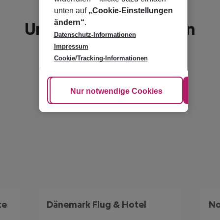
unten auf
„Cookie-Einstellungen
ändern“
.
Unsere Empfehlungen
Datenschutz-Informationen
Impressum
Cookie/Tracking-Informationen
Cookie anpassen
Nur notwendige Cookies
Alle
te
Dänemark Flug & Hotel
No