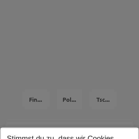
Finnland Frühbucher Angebote
Polen Flug & Hotel
Tschechien Flug & Hotel
Quicklinks
Stimmst du zu, dass wir Cookies