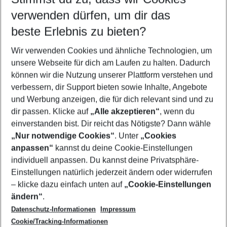
verwenden dürfen, um dir das
Pauschalreisen Russland
beste Erlebnis zu bieten?
Familienurlaub Russland
Wir verwenden Cookies und ähnliche Technologien, um
Urlaub Russland
unsere Webseite für dich am Laufen zu halten. Dadurch
Flug & Hotel Russland
können wir die Nutzung unserer Plattform verstehen und
verbessern, dir Support bieten sowie Inhalte, Angebote
Last Minute Russland
und Werbung anzeigen, die für dich relevant sind und zu
Städtereisen Russland
dir passen. Klicke auf
„Alle akzeptieren“
, wenn du
einverstanden bist. Dir reicht das Nötigste? Dann wähle
„Nur notwendige Cookies“
. Unter
„Cookies
anpassen“
kannst du deine Cookie-Einstellungen
Footer
Footer navigation
individuell anpassen. Du kannst deine Privatsphäre-
Über uns
Einstellungen natürlich jederzeit ändern oder widerrufen
AGB
– klicke dazu einfach unten auf
„Cookie-Einstellungen
Service & Hilfe
Bestpreisgarantie
ändern“
.
Datenschutz-Informationen
Impressum
Agenturbetreuung
Cookie-Einstellungen ändern
Folge uns
Barrierefreies Reisen
Cookie/Tracking-Informationen
Cookie-Richtlinie