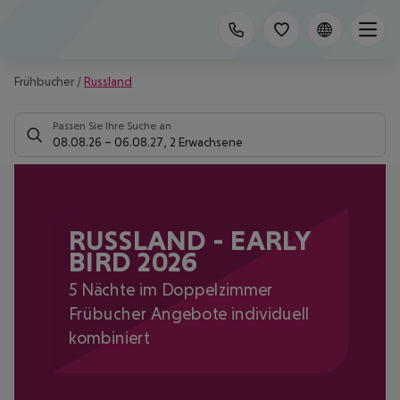
Frühbucher
/
Russland
Passen Sie Ihre Suche an
08.08.26
–
06.08.27
,
2 Erwachsene
RUSSLAND - EARLY
BIRD 2026
5 Nächte im Doppelzimmer
Frübucher Angebote individuell
kombiniert