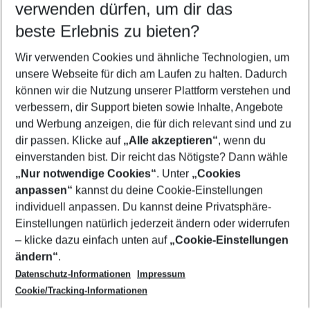
verwenden dürfen, um dir das
beste Erlebnis zu bieten?
Flug & Hotel Madeira
Wir verwenden Cookies und ähnliche Technologien, um
Familienurlaub Madeira
unsere Webseite für dich am Laufen zu halten. Dadurch
Last Minute Madeira
können wir die Nutzung unserer Plattform verstehen und
verbessern, dir Support bieten sowie Inhalte, Angebote
Pauschalreisen Madeira
und Werbung anzeigen, die für dich relevant sind und zu
Urlaub Madeira
dir passen. Klicke auf
„Alle akzeptieren“
, wenn du
einverstanden bist. Dir reicht das Nötigste? Dann wähle
„Nur notwendige Cookies“
. Unter
„Cookies
anpassen“
kannst du deine Cookie-Einstellungen
Footer
Footer navigation
individuell anpassen. Du kannst deine Privatsphäre-
Über uns
Einstellungen natürlich jederzeit ändern oder widerrufen
AGB
– klicke dazu einfach unten auf
„Cookie-Einstellungen
Service & Hilfe
Bestpreisgarantie
ändern“
.
Datenschutz-Informationen
Impressum
Agenturbetreuung
Cookie-Einstellungen ändern
Folge uns
Barrierefreies Reisen
Cookie/Tracking-Informationen
Cookie-Richtlinie
Check-in