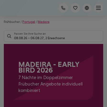
Frühbucher
/
Portugal
/
Madeira
Passen Sie Ihre Suche an
08.08.26
–
06.08.27
,
2 Erwachsene
MADEIRA - EARLY
BIRD 2026
7 Nächte im Doppelzimmer
Frübucher Angebote individuell
kombiniert