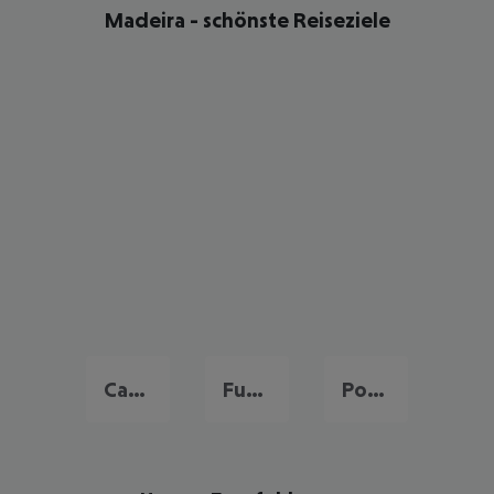
Madeira - schönste Reiseziele
Caniço
Funchal
Porto Santo