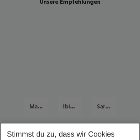
Unsere Empfehlungen
Mallorca Frühbucher Angebote
Ibiza Flug & Hotel
Sardinien Flug & Hotel
Stimmst du zu, dass wir Cookies
Quicklinks